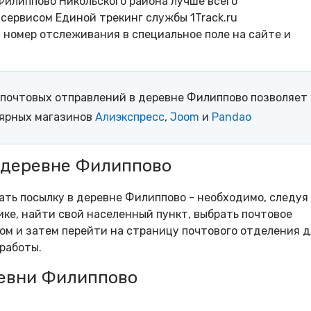
Филиппово Никольского района лучше всего
сервисом Единой трекинг службы 1Track.ru
- номер отслеживания в специальное поле на сайте и
почтовых отправлений в деревне Филиппово позволяет
лярных магазинов
Алиэкспресс
,
Joom
и
Pandao
в деревне Филиппово
рать посылку в деревне Филиппово - необходимо, следуя
ке, найти свой населенный пункт, выбрать почтовое
м и затем перейти на страницу почтового отделения д
работы.
евни Филиппово