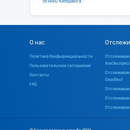
161460 Кипшенга
О нас
Отслежи
Политика Конфиденциальности
Отслеживани
АлиЭкспрес
Пользовательское соглашение
Отслеживани
Контакты
GearBest
FAQ
Отслеживани
Отслеживан
Отслеживани