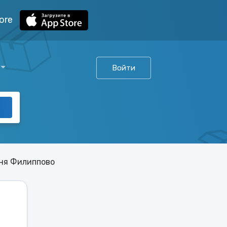
ore
Войти
ня Филиппово