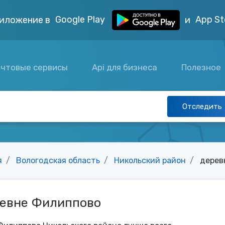
Google Play
App St
иложение в
и
чтовые сервисы
Api для бизнеса
Полезное
Отследить
я
Вологодская область
Никольский район
дерев
ревне Филиппово