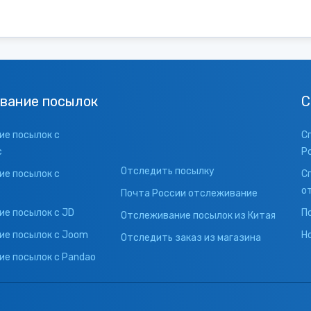
вание посылок
С
е посылок с
С
с
Р
Отследить посылку
е посылок с
С
о
Почта России отслеживание
е посылок с JD
П
Отслеживание посылок из Китая
ие посылок с Joom
Н
Отследить заказ из магазина
е посылок с Pandao