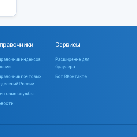
правочники
Сервисы
правочник индексов
Расширение для
оссии
браузера
правочник почтовых
Бот ВКонтакте
тделений России
очтовые службы
овости