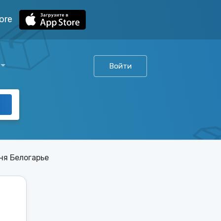
ore
Войти
ня Белогарье