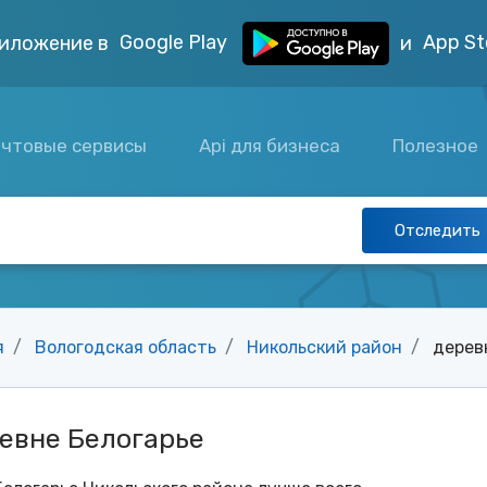
Google Play
App St
иложение в
и
чтовые сервисы
Api для бизнеса
Полезное
Отследить
я
Вологодская область
Никольский район
дерев
евне Белогарье