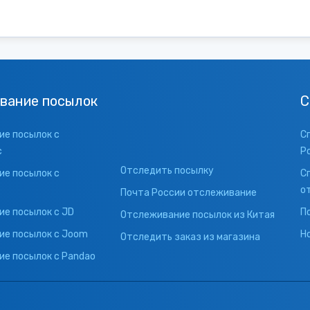
вание посылок
С
е посылок с
С
с
Р
Отследить посылку
е посылок с
С
о
Почта России отслеживание
е посылок с JD
П
Отслеживание посылок из Китая
ие посылок с Joom
Н
Отследить заказ из магазина
е посылок с Pandao