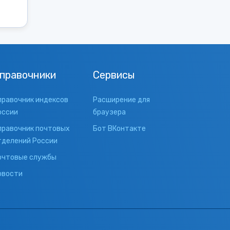
правочники
Сервисы
правочник индексов
Расширение для
оссии
браузера
правочник почтовых
Бот ВКонтакте
тделений России
очтовые службы
овости