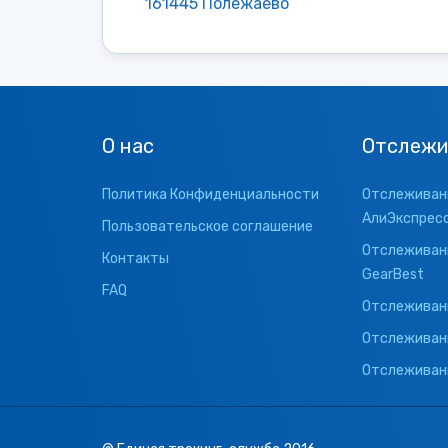
161445 Полежаево
О нас
Отслежи
Политика Конфиденциальности
Отслеживани
АлиЭкспрес
Пользовательское соглашение
Отслеживани
Контакты
GearBest
FAQ
Отслеживани
Отслеживан
Отслеживани