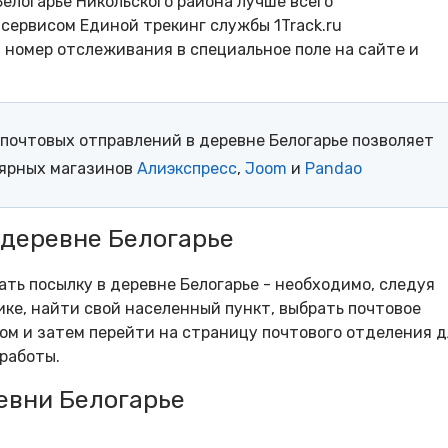
елогарье Никольского района лучше всего
сервисом Единой трекинг службы 1Track.ru
- номер отслеживания в специальное поле на сайте и
почтовых отправлений в деревне Белогарье позволяет
лярных магазинов
Алиэкспресс
,
Joom
и
Pandao
 деревне Белогарье
ать посылку в деревне Белогарье - необходимо, следуя
ке, найти свой населенный пункт, выбрать почтовое
м и затем перейти на страницу почтового отделения д
работы.
евни Белогарье