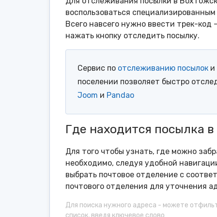
Для отслеживания посылки в Вохтожско
воспользоваться специализированным 
Всего навсего нужно ввести трек-код 
нажать кнопку отследить посылку.
Сервис по
отслеживанию посылок
и 
поселении позволяет быстро отсле
Joom
и
Pandao
Где находится посылка в
Для того чтобы узнать, где можно заб
необходимо, следуя удобной навигации
выбрать почтовое отделение с соотве
почтового отделения для уточнения ад
Для поиска нужного адреса - можете отфиль
список, введя ключевое слово