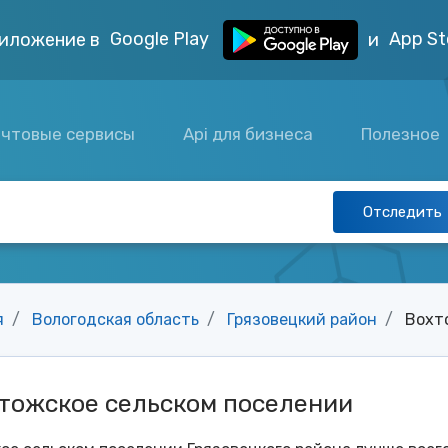
Google Play
App St
иложение в
и
чтовые сервисы
Api для бизнеса
Полезное
Отследить
я
Вологодская область
Грязовецкий район
Вохт
тожское сельском поселении