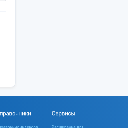
правочники
Сервисы
правочник индексов
Расширение для