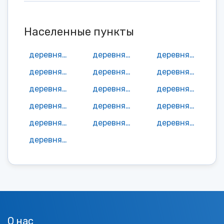
Населенные пункты
деревня Алферово
деревня Гридино
деревня Дмитриево
деревня Ежово
деревня Левино
деревня Левино
деревня Максимово
деревня Медведево
деревня Михайлово
деревня Новгородово
деревня Полянка
деревня Поповка
деревня Починок
деревня Слобода
деревня Становое
деревня Филино
О нас