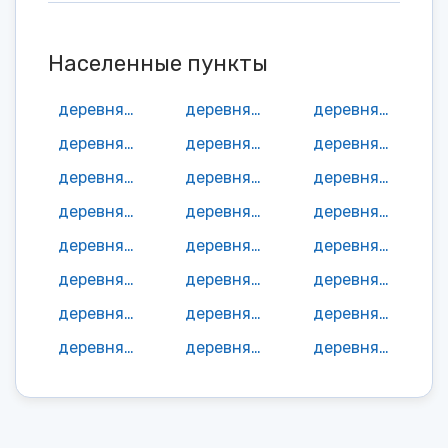
Населенные пункты
деревня Алферово
деревня Боброво
деревня Дмитриево
деревня Дор
деревня Звягино
деревня Козлово
деревня Кокарево
деревня Комарово
деревня Максимово
деревня Мышкино
деревня Никольское
деревня Новгородово
деревня Огарково
деревня Погорелка
деревня Подсосенье
деревня Полянка
деревня Початково
деревня Початково
деревня Починок
деревня Починок
деревня Скородумка
деревня Талица
деревня Тимонино
деревня Филино