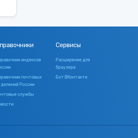
правочники
Сервисы
правочник индексов
Расширение для
оссии
браузера
правочник почтовых
Бот ВКонтакте
тделений России
очтовые службы
овости