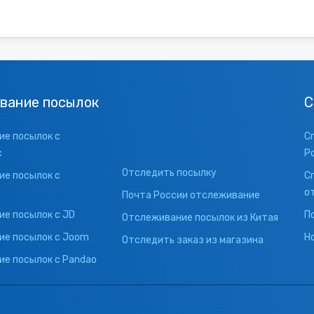
вание посылок
С
е посылок с
С
с
Р
Отследить посылку
е посылок с
С
о
Почта России отслеживание
е посылок с JD
П
Отслеживание посылок из Китая
ие посылок с Joom
Н
Отследить заказ из магазина
е посылок с Pandao