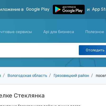
Google Play
App St
иложение в
и
чтовые сервисы
Api для бизнеса
Полезное
Отследить
я
Вологодская область
Грязовецкий район
посе
елке Стеклянка