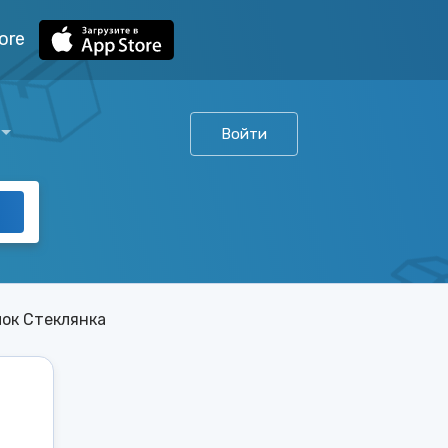
ore
Войти
лок Стеклянка