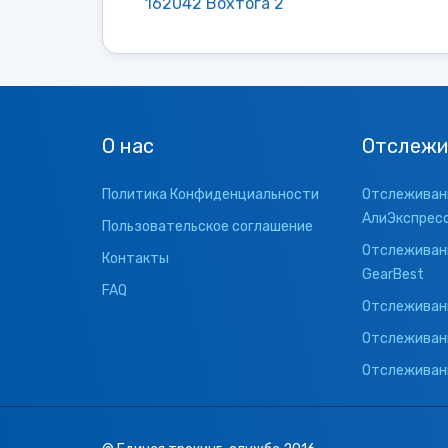
162042 Вохтога 2
О нас
Отслежи
Политика Конфиденциальности
Отслеживани
АлиЭкспрес
Пользовательское соглашение
Отслеживани
Контакты
GearBest
FAQ
Отслеживани
Отслеживан
Отслеживани