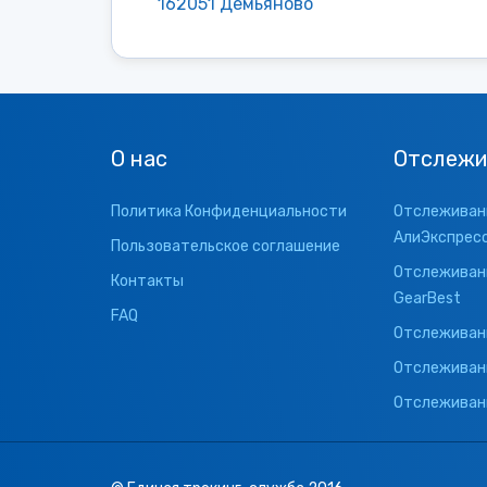
162051 Демьяново
О нас
Отслежи
Политика Конфиденциальности
Отслеживани
АлиЭкспрес
Пользовательское соглашение
Отслеживани
Контакты
GearBest
FAQ
Отслеживани
Отслеживан
Отслеживани