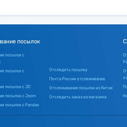
вание посылок
С
е посылок с
С
с
Р
Отследить посылку
е посылок с
С
о
Почта России отслеживание
е посылок с JD
П
Отслеживание посылок из Китая
ие посылок с Joom
Н
Отследить заказ из магазина
е посылок с Pandao