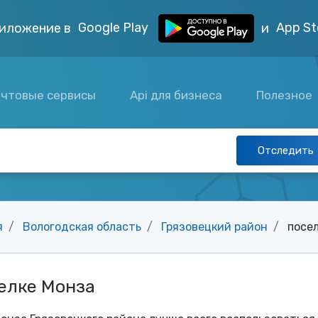
Google Play
App St
иложение в
и
чтовые сервисы
Api для бизнеса
Полезное
Отследить
я
Вологодская область
Грязовецкий район
посе
елке Монза