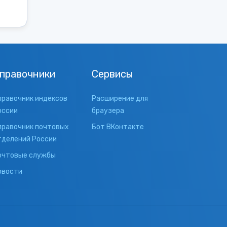
правочники
Сервисы
правочник индексов
Расширение для
оссии
браузера
правочник почтовых
Бот ВКонтакте
тделений России
очтовые службы
овости