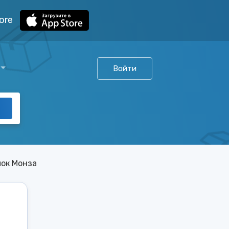
ore
Войти
лок Монза