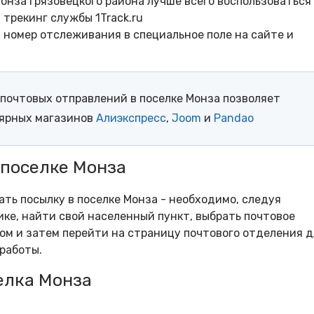
онза Грязовецкого района лучше всего воспользоваться
трекинг службы 1Track.ru
- номер отслеживания в специальное поле на сайте и
почтовых отправлений в поселке Монза позволяет
лярных магазинов
Алиэкспресс
,
Joom
и
Pandao
 поселке Монза
ать посылку в поселке Монза - необходимо, следуя
ке, найти свой населенный пункт, выбрать почтовое
м и затем перейти на страницу почтового отделения д
работы.
елка Монза