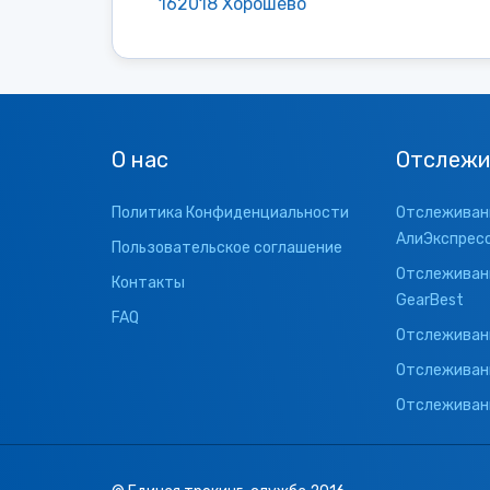
162018 Хорошево
О нас
Отслежи
Политика Конфиденциальности
Отслеживани
АлиЭкспрес
Пользовательское соглашение
Отслеживани
Контакты
GearBest
FAQ
Отслеживани
Отслеживан
Отслеживани