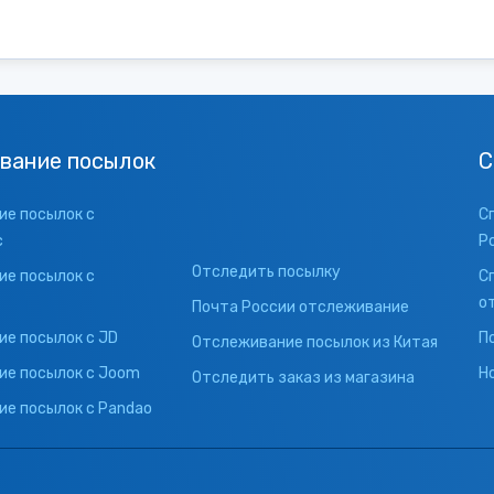
вание посылок
С
е посылок с
С
с
Р
Отследить посылку
е посылок с
С
о
Почта России отслеживание
е посылок с JD
П
Отслеживание посылок из Китая
ие посылок с Joom
Н
Отследить заказ из магазина
е посылок с Pandao