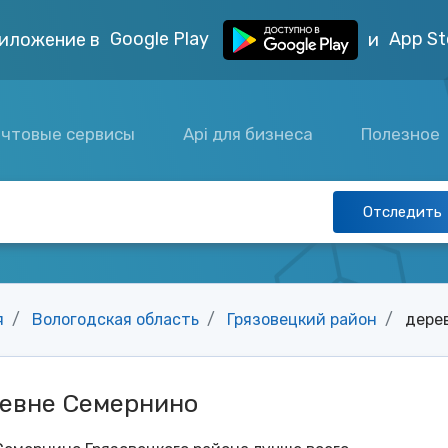
Google Play
App St
иложение в
и
чтовые сервисы
Api для бизнеса
Полезное
Отследить
я
Вологодская область
Грязовецкий район
дере
ревне Семернино