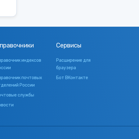
правочники
Сервисы
правочник индексов
Расширение для
оссии
браузера
правочник почтовых
Бот ВКонтакте
тделений России
очтовые службы
овости