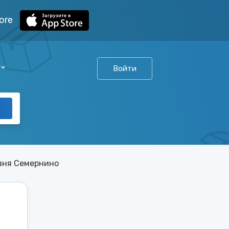
ore
Войти
вня Семернино