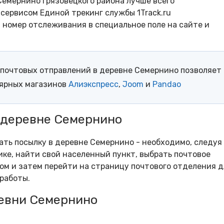
Семернино Грязовецкого района лучше всего
сервисом Единой трекинг службы 1Track.ru
- номер отслеживания в специальное поле на сайте и
почтовых отправлений в деревне Семернино позволяет
лярных магазинов
Алиэкспресс
,
Joom
и
Pandao
 деревне Семернино
рать посылку в деревне Семернино - необходимо, следуя
ке, найти свой населенный пункт, выбрать почтовое
м и затем перейти на страницу почтового отделения д
работы.
евни Семернино