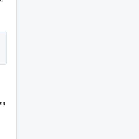
ся
ля