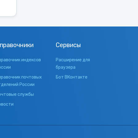
правочники
Сервисы
правочник индексов
Расширение для
оссии
браузера
правочник почтовых
Бот ВКонтакте
тделений России
очтовые службы
овости