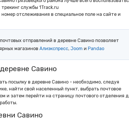
авино Грязовецкого района лучше всего воспользовать
трекинг службы 1Track.ru
- номер отслеживания в специальное поле на сайте и
почтовых отправлений в деревне Савино позволяет
лярных магазинов
Алиэкспресс
,
Joom
и
Pandao
 деревне Савино
ать посылку в деревне Савино - необходимо, следуя
ке, найти свой населенный пункт, выбрать почтовое
м и затем перейти на страницу почтового отделения д
работы.
евни Савино