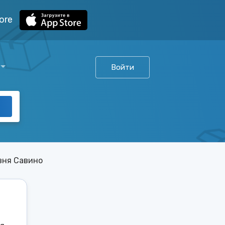
ore
Войти
вня Савино