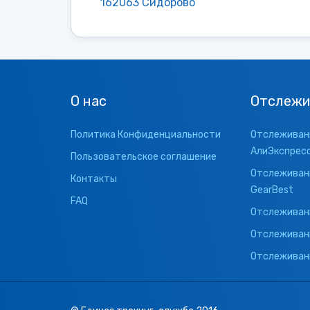
162063 Сидорово
О нас
Отслежи
Политика Конфиденциальности
Отслеживани
АлиЭкспрес
Пользовательское соглашение
Отслеживани
Контакты
GearBest
FAQ
Отслеживани
Отслеживан
Отслеживани