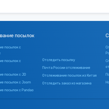
вание посылок
С
е посылок с
С
с
Р
Отследить посылку
е посылок с
С
о
Почта России отслеживание
е посылок с JD
П
Отслеживание посылок из Китая
ие посылок с Joom
Н
Отследить заказ из магазина
е посылок с Pandao