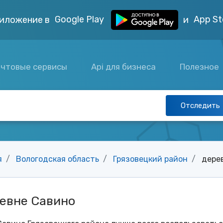
Google Play
App St
иложение в
и
чтовые сервисы
Api для бизнеса
Полезное
Отследить
я
Вологодская область
Грязовецкий район
дере
ревне Савино