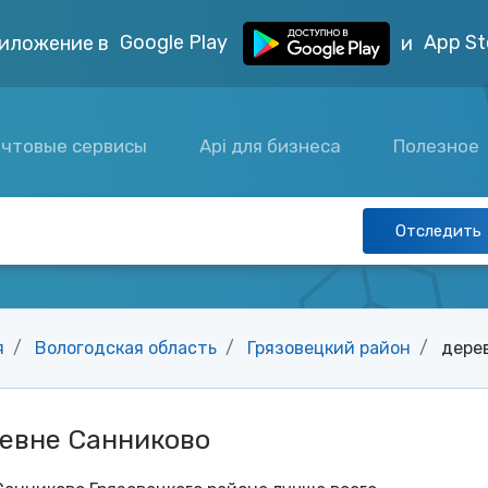
Google Play
App St
иложение в
и
чтовые сервисы
Api для бизнеса
Полезное
Отследить
я
Вологодская область
Грязовецкий район
дере
ревне Санниково