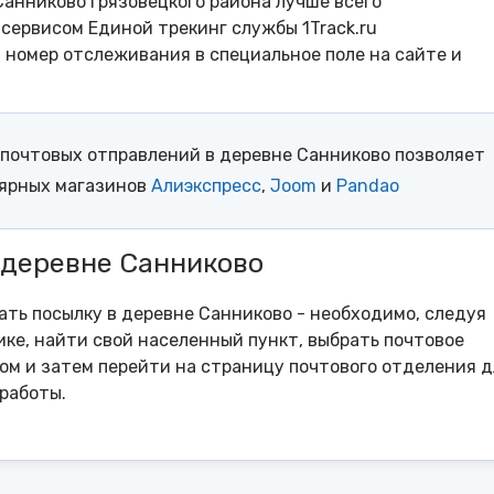
анниково Грязовецкого района лучше всего
сервисом Единой трекинг службы 1Track.ru
- номер отслеживания в специальное поле на сайте и
почтовых отправлений в деревне Санниково позволяет
лярных магазинов
Алиэкспресс
,
Joom
и
Pandao
 деревне Санниково
рать посылку в деревне Санниково - необходимо, следуя
ке, найти свой населенный пункт, выбрать почтовое
м и затем перейти на страницу почтового отделения д
работы.