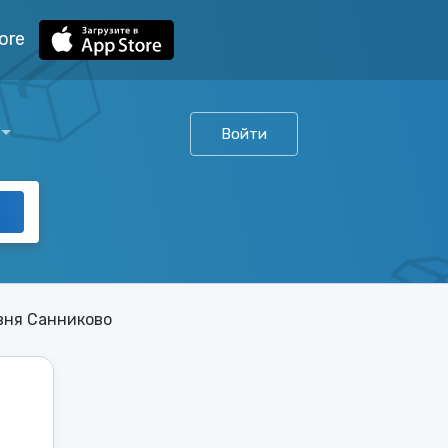
ore
Войти
вня Санниково