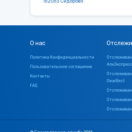
162063 Сидорово
О нас
Отслежи
Политика Конфиденциальности
Отслеживани
АлиЭкспрес
Пользовательское соглашение
Отслеживани
Контакты
GearBest
FAQ
Отслеживани
Отслеживан
Отслеживани