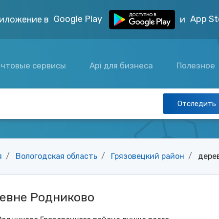
Google Play
App St
иложение в
и
чтовые сервисы
Api для бизнеса
Полезное
Отследить
я
Вологодская область
Грязовецкий район
дере
ревне Родниково