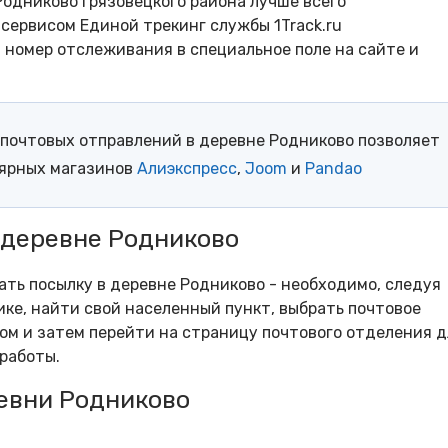
одниково Грязовецкого района лучше всего
сервисом Единой трекинг службы 1Track.ru
- номер отслеживания в специальное поле на сайте и
почтовых отправлений в деревне Родниково позволяет
лярных магазинов
Алиэкспресс
,
Joom
и
Pandao
 деревне Родниково
рать посылку в деревне Родниково - необходимо, следуя
ке, найти свой населенный пункт, выбрать почтовое
м и затем перейти на страницу почтового отделения д
работы.
евни Родниково