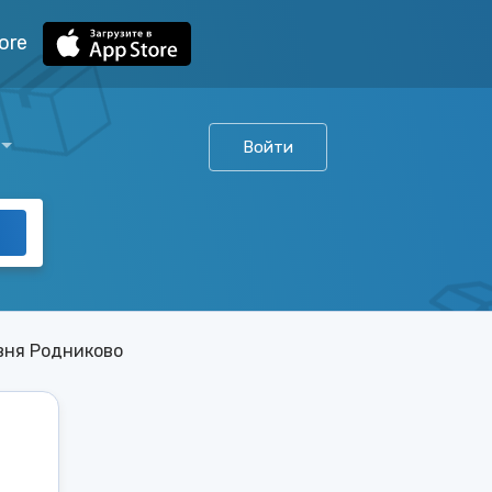
ore
Войти
вня Родниково