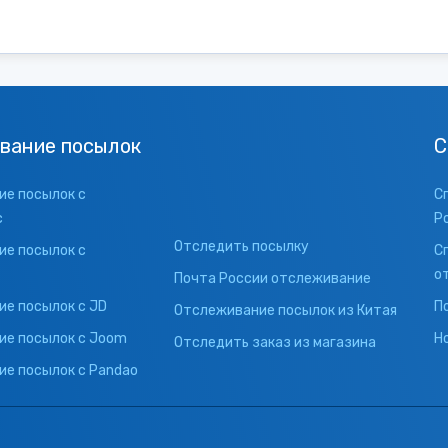
вание посылок
С
е посылок с
С
с
Р
Отследить посылку
е посылок с
С
о
Почта России отслеживание
е посылок с JD
П
Отслеживание посылок из Китая
ие посылок с Joom
Н
Отследить заказ из магазина
е посылок с Pandao