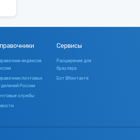
правочники
Сервисы
правочник индексов
Расширение для
оссии
браузера
правочник почтовых
Бот ВКонтакте
тделений России
очтовые службы
овости