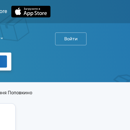
ore
Войти
вня Поповкино