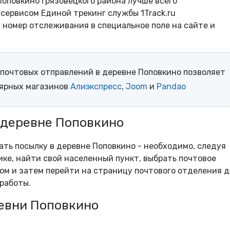
оповкино Грязовецкого района лучше всего
сервисом Единой трекинг службы 1Track.ru
- номер отслеживания в специальное поле на сайте и
почтовых отправлений в деревне Поповкино позволяет
лярных магазинов
Алиэкспресс
,
Joom
и
Pandao
 деревне Поповкино
рать посылку в деревне Поповкино - необходимо, следуя
ке, найти свой населенный пункт, выбрать почтовое
м и затем перейти на страницу почтового отделения д
работы.
евни Поповкино