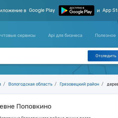
Google Play
App St
иложение в
и
чтовые сервисы
Api для бизнеса
Полезное
Отследить
я
Вологодская область
Грязовецкий район
дере
ревне Поповкино