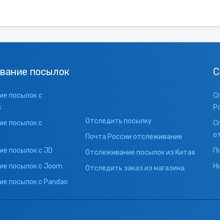
вание посылок
С
е посылок с
С
с
Р
Отследить посылку
е посылок с
С
о
Почта России отслеживание
е посылок с JD
П
Отслеживание посылок из Китая
ие посылок с Joom
Н
Отследить заказ из магазина
е посылок с Pandao