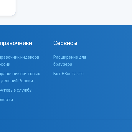
правочники
Сервисы
правочник индексов
Расширение для
оссии
браузера
правочник почтовых
Бот ВКонтакте
тделений России
очтовые службы
овости