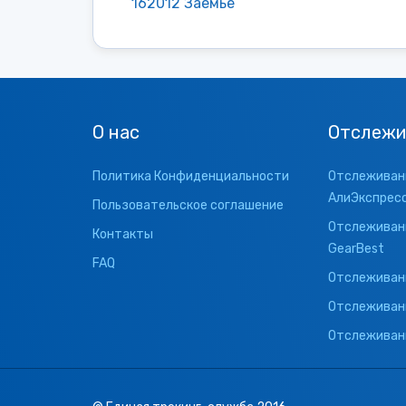
162012 Заемье
О нас
Отслежи
Политика Конфиденциальности
Отслеживани
АлиЭкспрес
Пользовательское соглашение
Отслеживани
Контакты
GearBest
FAQ
Отслеживани
Отслеживан
Отслеживани