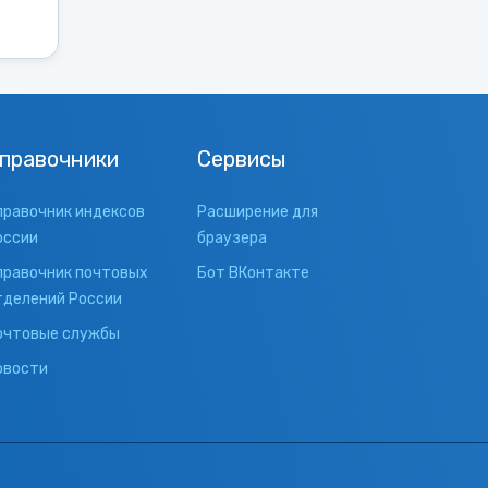
правочники
Сервисы
правочник индексов
Расширение для
оссии
браузера
правочник почтовых
Бот ВКонтакте
тделений России
очтовые службы
овости