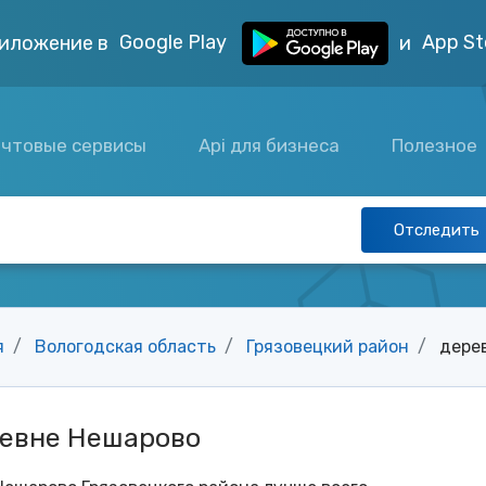
Google Play
App St
иложение в
и
чтовые сервисы
Api для бизнеса
Полезное
Отследить
я
Вологодская область
Грязовецкий район
дере
ревне Нешарово