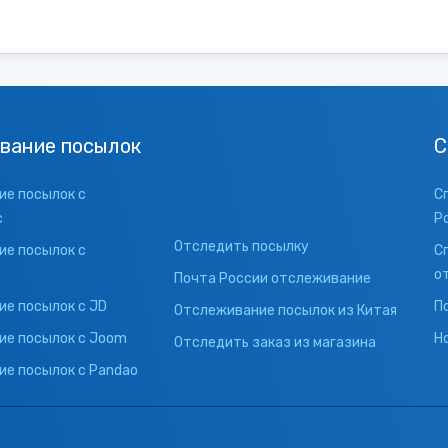
вание посылок
С
е посылок с
С
с
Р
Отследить посылку
е посылок с
С
о
Почта России отслеживание
е посылок с JD
П
Отслеживание посылок из Китая
ие посылок с Joom
Н
Отследить заказ из магазина
е посылок с Pandao