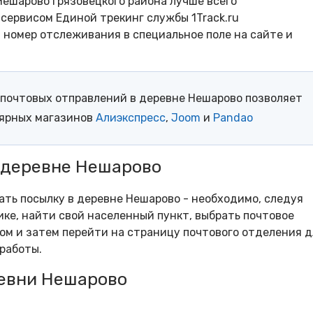
ешарово Грязовецкого района лучше всего
сервисом Единой трекинг службы 1Track.ru
- номер отслеживания в специальное поле на сайте и
почтовых отправлений в деревне Нешарово позволяет
лярных магазинов
Алиэкспресс
,
Joom
и
Pandao
 деревне Нешарово
рать посылку в деревне Нешарово - необходимо, следуя
ке, найти свой населенный пункт, выбрать почтовое
м и затем перейти на страницу почтового отделения д
работы.
евни Нешарово