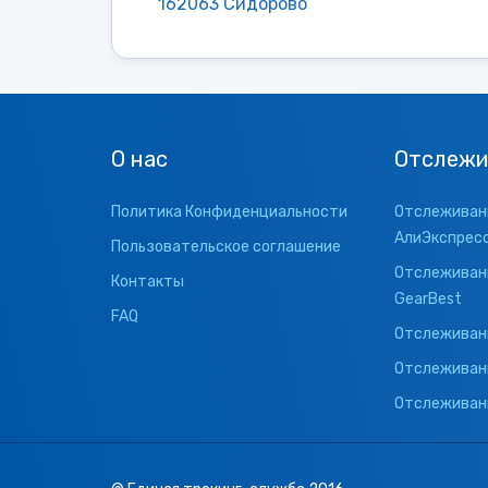
162063 Сидорово
О нас
Отслежи
Политика Конфиденциальности
Отслеживани
АлиЭкспрес
Пользовательское соглашение
Отслеживани
Контакты
GearBest
FAQ
Отслеживани
Отслеживан
Отслеживани