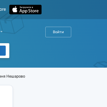
ore
Войти
вня Нешарово