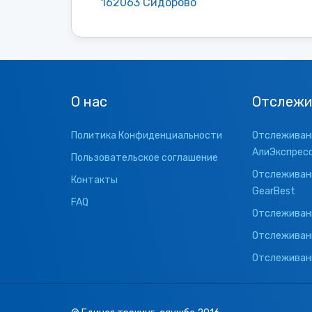
162063 Сидорово
О нас
Отслежи
Политика Конфиденциальности
Отслеживани
АлиЭкспрес
Пользовательское соглашение
Отслеживани
Контакты
GearBest
FAQ
Отслеживани
Отслеживан
Отслеживани