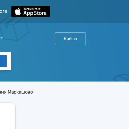
ore
Войти
вня Маркашово