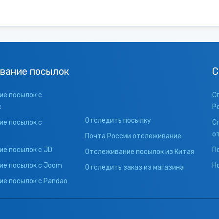
вание посылок
С
е посылок с
С
с
Р
Отследить посылку
е посылок с
С
о
Почта России отслеживание
е посылок с JD
П
Отслеживание посылок из Китая
ие посылок с Joom
Н
Отследить заказ из магазина
е посылок с Pandao