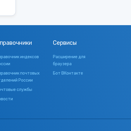
правочники
Сервисы
правочник индексов
Расширение для
оссии
браузера
правочник почтовых
Бот ВКонтакте
тделений России
очтовые службы
овости