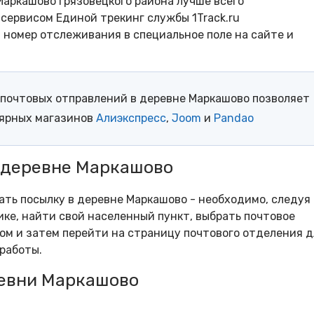
Маркашово Грязовецкого района лучше всего
сервисом Единой трекинг службы 1Track.ru
- номер отслеживания в специальное поле на сайте и
почтовых отправлений в деревне Маркашово позволяет
лярных магазинов
Алиэкспресс
,
Joom
и
Pandao
в деревне Маркашово
рать посылку в деревне Маркашово - необходимо, следуя
ке, найти свой населенный пункт, выбрать почтовое
м и затем перейти на страницу почтового отделения д
работы.
евни Маркашово