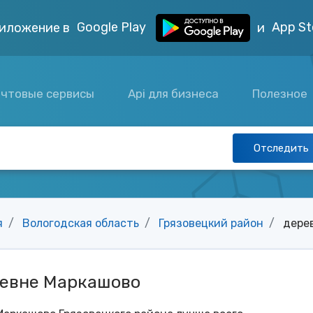
Google Play
App St
иложение в
и
чтовые сервисы
Api для бизнеса
Полезное
Отследить
я
Вологодская область
Грязовецкий район
дере
ревне Маркашово