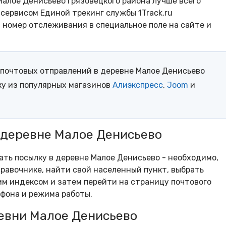
алое Денисьево Грязовецкого района лучше всего
сервисом Единой трекинг службы 1Track.ru
- номер отслеживания в специальное поле на сайте и
почтовых отправлений в деревне Малое Денисьево
ку из популярных магазинов
Алиэкспресс
,
Joom
и
 деревне Малое Денисьево
рать посылку в деревне Малое Денисьево - необходимо,
равочнике, найти свой населенный пункт, выбрать
м индексом и затем перейти на страницу почтового
ефона и режима работы.
евни Малое Денисьево