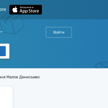
ore
Войти
вня Малое Денисьево