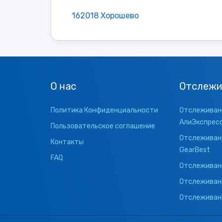
162018 Хорошево
О нас
Отслежи
Политика Конфиденциальности
Отслеживани
АлиЭкспрес
Пользовательское соглашение
Отслеживани
Контакты
GearBest
FAQ
Отслеживани
Отслеживан
Отслеживани