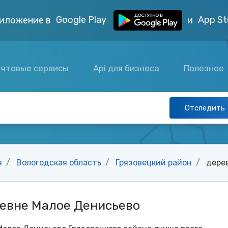
Google Play
App St
иложение в
и
чтовые сервисы
Api для бизнеса
Полезное
Отследить
я
Вологодская область
Грязовецкий район
дере
ревне Малое Денисьево