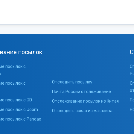
вание посылок
С
е посылок с
С
с
Р
Отследить посылку
е посылок с
С
о
Почта России отслеживание
е посылок с JD
П
Отслеживание посылок из Китая
ие посылок с Joom
Н
Отследить заказ из магазина
е посылок с Pandao