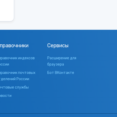
правочники
Сервисы
правочник индексов
Расширение для
оссии
браузера
правочник почтовых
Бот ВКонтакте
тделений России
очтовые службы
овости