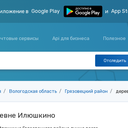
Google Play
App St
иложение в
и
чтовые сервисы
Api для бизнеса
Полезное
Отследить
я
Вологодская область
Грязовецкий район
дере
ревне Илюшкино