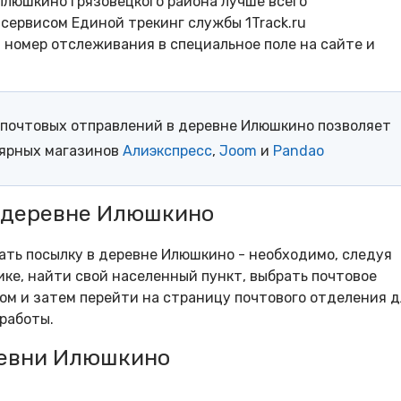
Илюшкино Грязовецкого района лучше всего
сервисом Единой трекинг службы 1Track.ru
- номер отслеживания в специальное поле на сайте и
почтовых отправлений в деревне Илюшкино позволяет
лярных магазинов
Алиэкспресс
,
Joom
и
Pandao
в деревне Илюшкино
рать посылку в деревне Илюшкино - необходимо, следуя
ке, найти свой населенный пункт, выбрать почтовое
м и затем перейти на страницу почтового отделения д
работы.
ревни Илюшкино