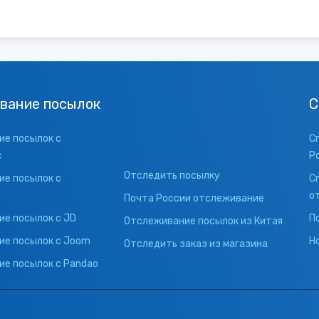
вание посылок
С
е посылок с
С
с
Р
Отследить посылку
е посылок с
С
о
Почта России отслеживание
е посылок с JD
П
Отслеживание посылок из Китая
ие посылок с Joom
Н
Отследить заказ из магазина
е посылок с Pandao