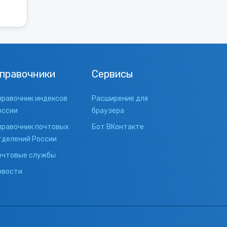
правочники
Сервисы
правочник индексов
Расширение для
оссии
браузера
правочник почтовых
Бот ВКонтакте
тделений России
очтовые службы
овости