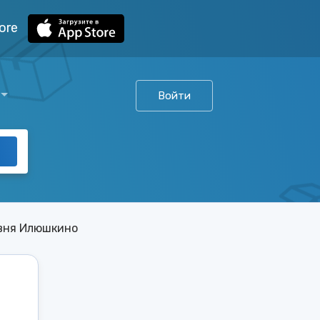
ore
Войти
вня Илюшкино