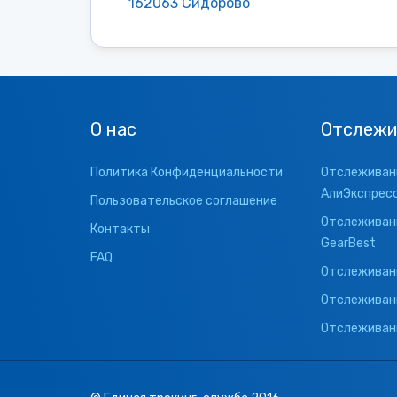
162063 Сидорово
О нас
Отслежи
Политика Конфиденциальности
Отслеживани
АлиЭкспрес
Пользовательское соглашение
Отслеживани
Контакты
GearBest
FAQ
Отслеживани
Отслеживан
Отслеживани