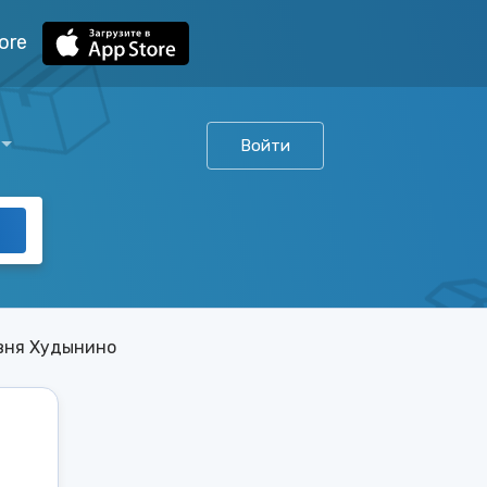
ore
Войти
вня Худынино