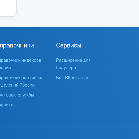
правочники
Сервисы
правочник индексов
Расширение для
оссии
браузера
правочник почтовых
Бот ВКонтакте
тделений России
очтовые службы
овости