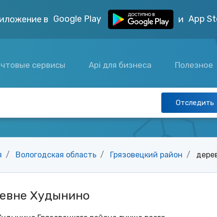
Google Play
App St
иложение в
и
чтовые сервисы
Api для бизнеса
Полезное
Отследить
я
Вологодская область
Грязовецкий район
дере
ревне Худынино