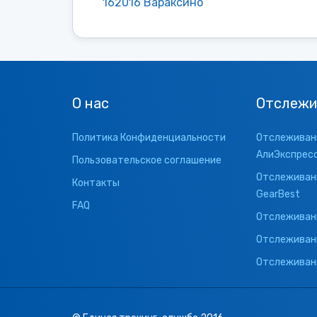
162016 Вараксино
О нас
Отслежи
Политика Конфиденциальности
Отслеживани
АлиЭкспрес
Пользовательское соглашение
Отслеживани
Контакты
GearBest
FAQ
Отслеживани
Отслеживан
Отслеживани