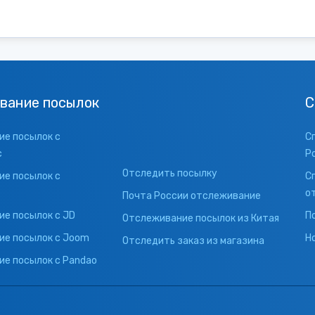
вание посылок
С
е посылок с
С
с
Р
Отследить посылку
е посылок с
С
о
Почта России отслеживание
е посылок с JD
П
Отслеживание посылок из Китая
ие посылок с Joom
Н
Отследить заказ из магазина
е посылок с Pandao