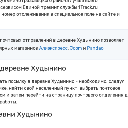
Худынино Грязовецкого района лучше всего
сервисом Единой трекинг службы 1Track.ru
- номер отслеживания в специальное поле на сайте и
почтовых отправлений в деревне Худынино позволяет
лярных магазинов
Алиэкспресс
,
Joom
и
Pandao
 деревне Худынино
рать посылку в деревне Худынино - необходимо, следуя
ке, найти свой населенный пункт, выбрать почтовое
м и затем перейти на страницу почтового отделения д
работы.
евни Худынино