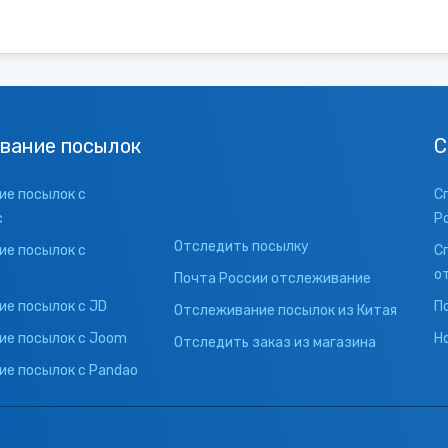
вание посылок
С
е посылок с
С
с
Р
Отследить посылку
е посылок с
С
о
Почта России отслеживание
е посылок с JD
П
Отслеживание посылок из Китая
ие посылок с Joom
Н
Отследить заказ из магазина
е посылок с Pandao