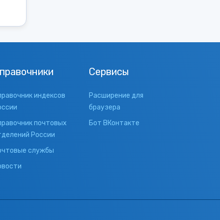
правочники
Сервисы
правочник индексов
Расширение для
оссии
браузера
правочник почтовых
Бот ВКонтакте
тделений России
очтовые службы
овости