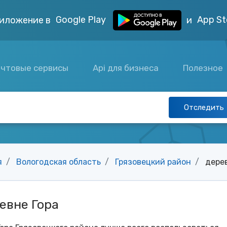
Google Play
App St
иложение в
и
чтовые сервисы
Api для бизнеса
Полезное
Отследить
я
Вологодская область
Грязовецкий район
дерев
евне Гора