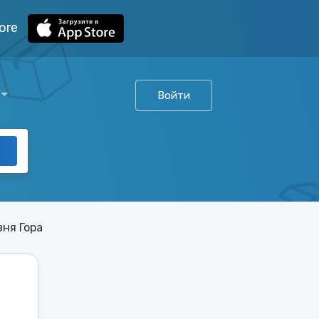
ore
Войти
ня Гора