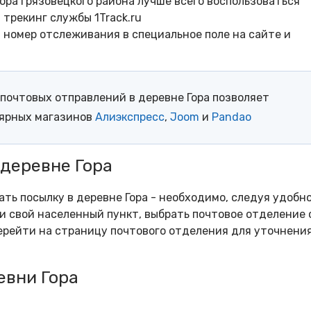
ора Грязовецкого района лучше всего воспользоваться
трекинг службы 1Track.ru
- номер отслеживания в специальное поле на сайте и
почтовых отправлений в деревне Гора позволяет
лярных магазинов
Алиэкспресс
,
Joom
и
Pandao
 деревне Гора
ать посылку в деревне Гора - необходимо, следуя удобн
и свой населенный пункт, выбрать почтовое отделение 
рейти на страницу почтового отделения для уточнени
евни Гора