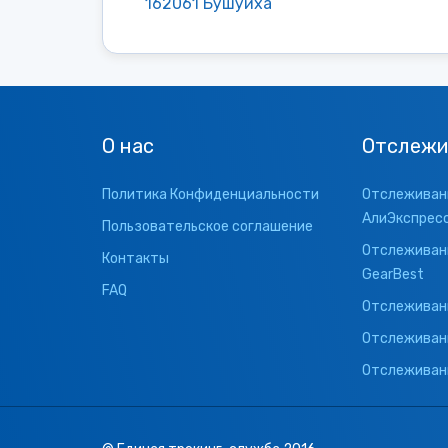
162061 Бушуиха
О нас
Отслежи
Политика Конфиденциальности
Отслеживани
АлиЭкспрес
Пользовательское соглашение
Отслеживани
Контакты
GearBest
FAQ
Отслеживани
Отслеживан
Отслеживани