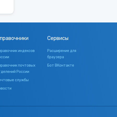
правочники
Сервисы
правочник индексов
Расширение для
оссии
браузера
правочник почтовых
Бот ВКонтакте
тделений России
очтовые службы
овости