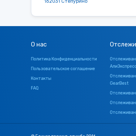
162031 Степурино
О нас
Отслежи
Политика Конфиденциальности
Отслеживани
АлиЭкспрес
Пользовательское соглашение
Отслеживани
Контакты
GearBest
FAQ
Отслеживани
Отслеживан
Отслеживани