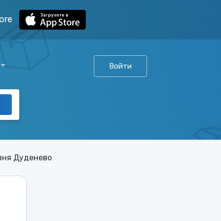
ore
Войти
вня Дуденево