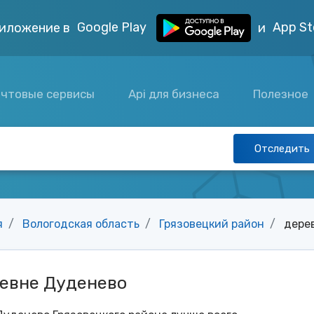
Google Play
App St
иложение в
и
чтовые сервисы
Api для бизнеса
Полезное
Отследить
я
Вологодская область
Грязовецкий район
дере
ревне Дуденево