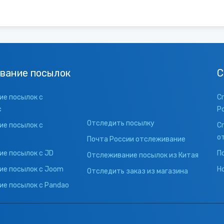
вание посылок
С
е посылок с
С
с
Р
Отследить посылку
е посылок с
С
о
Почта России отслеживание
е посылок с JD
П
Отслеживание посылок из Китая
ие посылок с Joom
Н
Отследить заказ из магазина
е посылок с Pandao