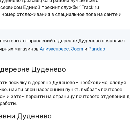
уденево Грязовецкого района лучше всего
сервисом Единой трекинг службы 1Track.ru
- номер отслеживания в специальное поле на сайте и
почтовых отправлений в деревне Дуденево позволяет
лярных магазинов
Алиэкспресс
,
Joom
и
Pandao
 деревне Дуденево
рать посылку в деревне Дуденево - необходимо, следуя
ке, найти свой населенный пункт, выбрать почтовое
м и затем перейти на страницу почтового отделения д
работы.
евни Дуденево