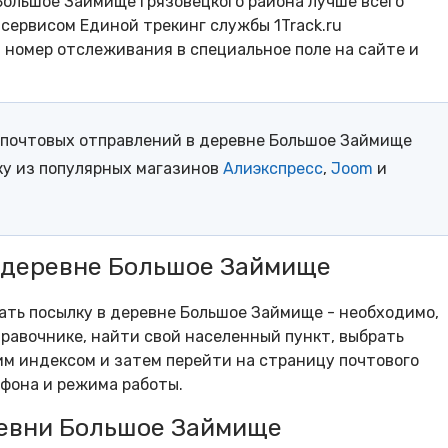
Большое Займище Грязовецкого района лучше всего
сервисом Единой трекинг службы 1Track.ru
- номер отслеживания в специальное поле на сайте и
почтовых отправлений в деревне Большое Займище
ку из популярных магазинов
Алиэкспресс
,
Joom
и
в деревне Большое Займище
рать посылку в деревне Большое Займище - необходимо,
равочнике, найти свой населенный пункт, выбрать
м индексом и затем перейти на страницу почтового
ефона и режима работы.
евни Большое Займище