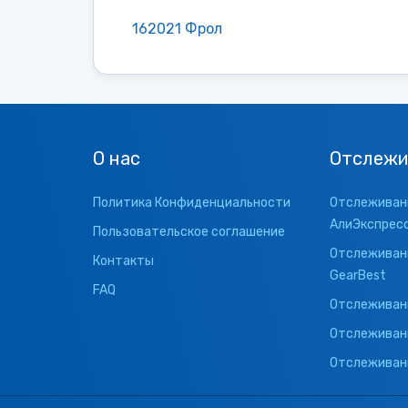
162021 Фрол
О нас
Отслежи
Политика Конфиденциальности
Отслеживани
АлиЭкспрес
Пользовательское соглашение
Отслеживани
Контакты
GearBest
FAQ
Отслеживани
Отслеживан
Отслеживани