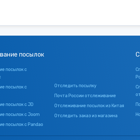
вание посылок
С
е посылок с
С
с
Р
Отследить посылку
е посылок с
С
о
Почта России отслеживание
е посылок с JD
П
Отслеживание посылок из Китая
ие посылок с Joom
Н
Отследить заказ из магазина
е посылок с Pandao