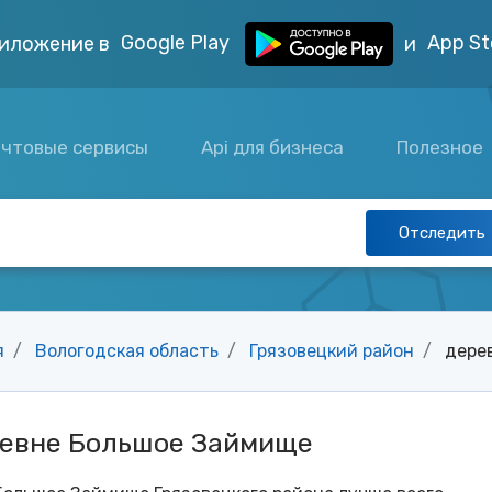
Google Play
App St
иложение в
и
чтовые сервисы
Api для бизнеса
Полезное
Отследить
я
Вологодская область
Грязовецкий район
дере
ревне Большое Займище