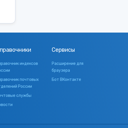
правочники
Сервисы
правочник индексов
Расширение для
оссии
браузера
правочник почтовых
Бот ВКонтакте
тделений России
очтовые службы
овости