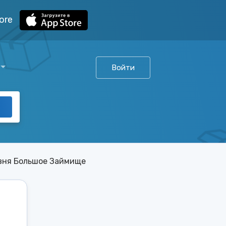
ore
Войти
вня Большое Займище