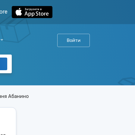
ore
Войти
вня Абанино