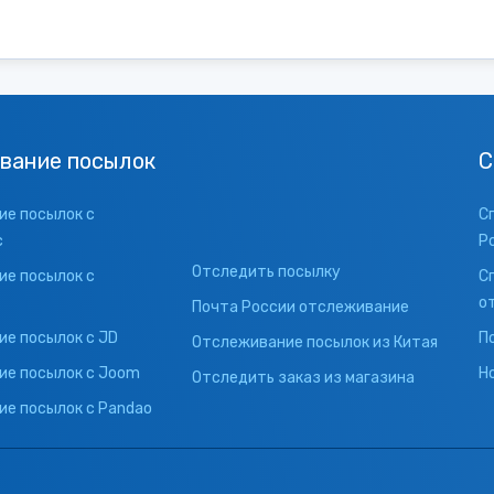
вание посылок
С
е посылок с
С
с
Р
Отследить посылку
е посылок с
С
о
Почта России отслеживание
е посылок с JD
П
Отслеживание посылок из Китая
ие посылок с Joom
Н
Отследить заказ из магазина
е посылок с Pandao