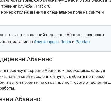
банино Грязовецкого района лучше всего воспользоват
трекинг службы 1Track.ru
- номер отслеживания в специальное поле на сайте и
почтовых отправлений в деревне Абанино позволяет
лярных магазинов
Алиэкспресс
,
Joom
и
Pandao
 деревне Абанино
рать посылку в деревне Абанино - необходимо, следуя
ке, найти свой населенный пункт, выбрать почтовое
м и затем перейти на страницу почтового отделения д
работы.
евни Абанино