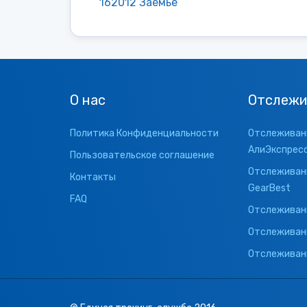
162012 Заемье
О нас
Отслежи
Политика Конфиденциальности
Отслеживани
АлиЭкспрес
Пользовательское соглашение
Отслеживани
Контакты
GearBest
FAQ
Отслеживани
Отслеживан
Отслеживани