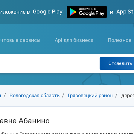
Google Play
App St
иложение в
и
чтовые сервисы
Api для бизнеса
Полезное
Отследить
я
Вологодская область
Грязовецкий район
дере
ревне Абанино