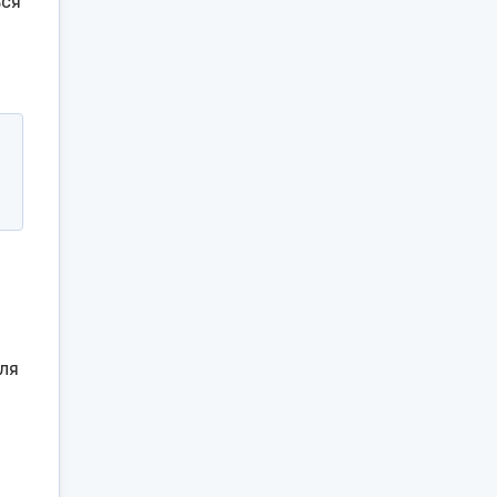
ься
ля