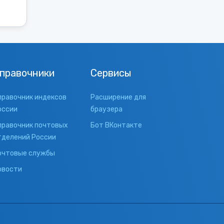
правочники
Сервисы
правочник индексов
Расширение для
оссии
браузера
правочник почтовых
Бот ВКонтакте
тделений России
очтовые службы
овости