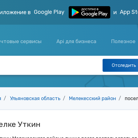
Google Play
App St
иложение в
и
чтовые сервисы
Api для бизнеса
Полезное
Отследить
я
Ульяновская область
Мелекесский район
посе
елке Уткин