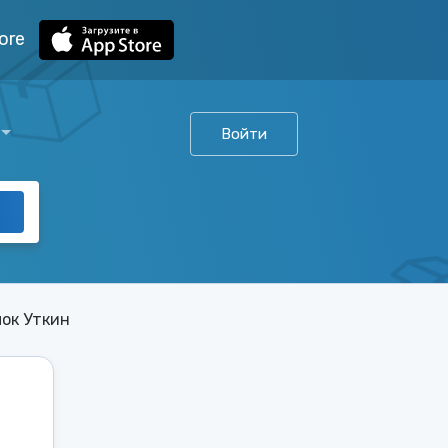
ore
Войти
лок Уткин