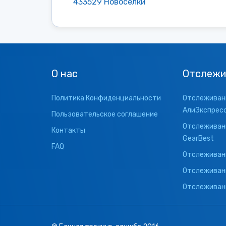
433529 Новоселки
О нас
Отслежи
Политика Конфиденциальности
Отслеживани
АлиЭкспрес
Пользовательское соглашение
Отслеживани
Контакты
GearBest
FAQ
Отслеживани
Отслеживан
Отслеживани