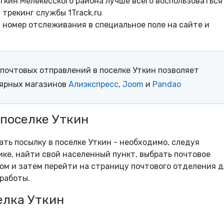
ткин Мелекесского района лучше всего воспользоваться
трекинг службы 1Track.ru
- номер отслеживания в специальное поле на сайте и
почтовых отправлений в поселке Уткин позволяет
лярных магазинов
Алиэкспресс
,
Joom
и
Pandao
 поселке Уткин
ать посылку в поселке Уткин - необходимо, следуя
ке, найти свой населенный пункт, выбрать почтовое
м и затем перейти на страницу почтового отделения д
работы.
елка Уткин