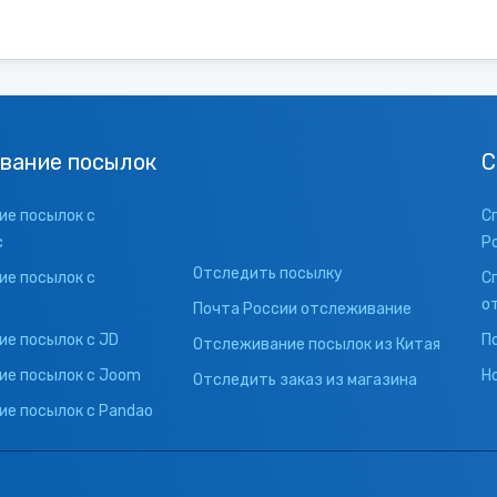
вание посылок
С
е посылок с
С
с
Р
Отследить посылку
е посылок с
С
о
Почта России отслеживание
е посылок с JD
П
Отслеживание посылок из Китая
ие посылок с Joom
Н
Отследить заказ из магазина
е посылок с Pandao