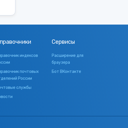
правочники
Сервисы
правочник индексов
Расширение для
оссии
браузера
правочник почтовых
Бот ВКонтакте
тделений России
очтовые службы
овости