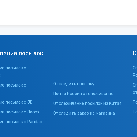
вание посылок
С
е посылок с
С
с
Р
Отследить посылку
е посылок с
С
о
Почта России отслеживание
е посылок с JD
П
Отслеживание посылок из Китая
ие посылок с Joom
Н
Отследить заказ из магазина
е посылок с Pandao