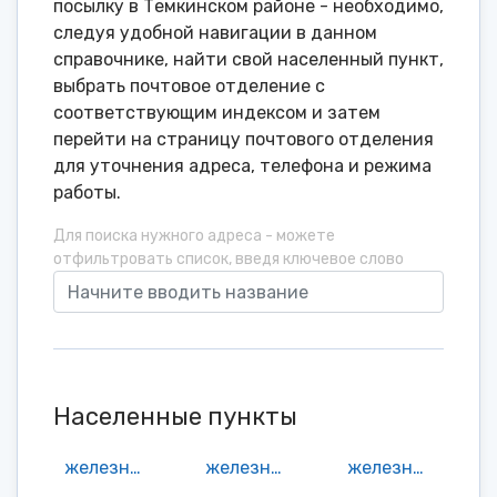
посылку в Темкинском районе - необходимо,
следуя удобной навигации в данном
справочнике, найти свой населенный пункт,
выбрать почтовое отделение с
соответствующим индексом и затем
перейти на страницу почтового отделения
для уточнения адреса, телефона и режима
работы.
Для поиска нужного адреса - можете
отфильтровать список, введя ключевое слово
Населенные пункты
железнодорожная будка 34 км
железнодорожная будка 35 км
железнодорожная будка 57 км