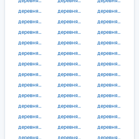
деревня Заненки
деревня Занино
деревня Засецкое
деревня Ивановское
деревня Ивашутино
деревня Ильино
деревня Карпищево
деревня Кикино
деревня Кобелево
деревня Колчужино
деревня Кордюково
деревня Красино
деревня Куренки
деревня Курчино
деревня Курьяново
деревня Левенки
деревня Левкино
деревня Ломы
деревня Лытьево
деревня Мамуши
деревня Медведево
деревня Мериновка
деревня Мотовилово
деревня Мызино
деревня Нарытка
деревня Науменки
деревня Нижнее Болваново
деревня Николаевка
деревня Новая Селиба
деревня Новиково
деревня Овсяники
деревня Осипово
деревня Острожки
деревня Павловское
деревня Паново
деревня Пашино
деревня Перетес
деревня Петровки
деревня Подселье
деревня Подсосонье
деревня Поздняково
деревня Понизовье