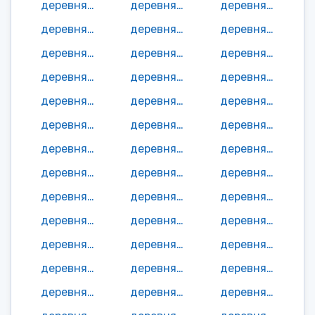
деревня Абрамово
деревня Алферово
деревня Аносово
деревня Базулино
деревня Барановка
деревня Бариново
деревня Басманово
деревня Батюшково
деревня Безмено
деревня Бекрино
деревня Болошково
деревня Большие Поляны
деревня Большое Полушино
деревня Булгаково
деревня Бурково
деревня Василево (Аносовское с/пос)
деревня Василево (Медведевское с/пос)
деревня Васильевское
деревня Власово
деревня Воробьево
деревня Вырье
деревня Вязищи
деревня Глинки
деревня Головкино
деревня Горки
деревня Горы
деревня Гриднево
деревня Девяткино
деревня Денежное
деревня Дерличино
деревня Долматово
деревня Дорна
деревня Дряголовка
деревня Дубенск
деревня Дуброво
деревня Еськово
деревня Жижало
деревня Жилино
деревня Замыцкое