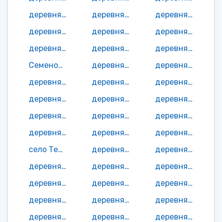
деревня Прудки
деревня Рамоны
деревня Раповка
деревня Рассолово
деревня Рязаново
деревня Савенки
деревня Савостьяново
деревня Селенки
деревня Сельцо
Семеновская деревня
деревня Семеновское
деревня Семешкино
деревня Сергеенки
деревня Сергейково
деревня Сидорово
деревня Силинки
деревня Скоморохово
деревня Скотинино
деревня Скугорево
деревня Спасское
деревня Станино
деревня Степаники
деревня Степанищево
деревня Судимово
село Темкино
деревня Темкино (Павловское с/п)
деревня Теплихово
деревня Толпыги
деревня Тупичено
деревня Фалилеево
деревня Фатейково
деревня Федосово
деревня Федотково
деревня Федюково
деревня Химино
деревня Холм
деревня Холмино
деревня Чаль
деревня Чесалки