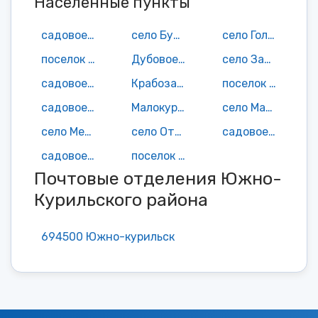
Населенные пункты
садовое неком-е товарищество Алигер
село Буровая Рудный
село Головнино
поселок Горячий Пляж
Дубовое село
село Застава Докучаева
садовое неком-е товарищество Колхозник
Крабозаводское село
поселок Лагунное
садовое неком-е товарищество Лесовод
Малокурильское село
село Маяк Ловцова
село Менделеево
село Отрада
садовое неком-е товарищество Рыбак
садовое неком-е товарищество Чайка
поселок городского типа Южно-Курильск
Почтовые отделения Южно-
Курильского района
694500 Южно-курильск