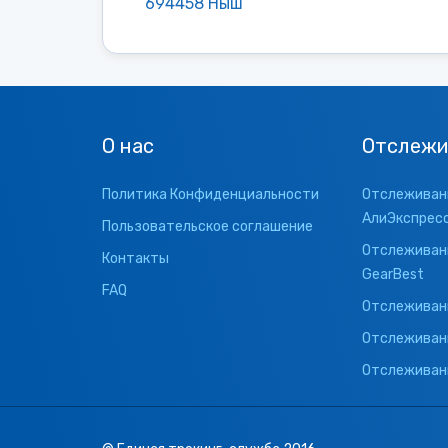
694458 Ныш
О нас
Отслежи
Политика Конфиденциальности
Отслеживани
АлиЭкспрес
Пользовательское соглашение
Отслеживани
Контакты
GearBest
FAQ
Отслеживани
Отслеживан
Отслеживани