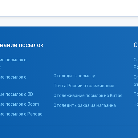
вание посылок
С
е посылок с
С
с
Р
Отследить посылку
е посылок с
С
о
Почта России отслеживание
е посылок с JD
П
Отслеживание посылок из Китая
ие посылок с Joom
Н
Отследить заказ из магазина
е посылок с Pandao