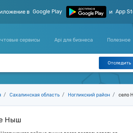
Google Play
App St
иложение в
и
чтовые сервисы
Api для бизнеса
Полезное
Отследить
я
Сахалинская область
Ногликский район
село 
ле Ныш