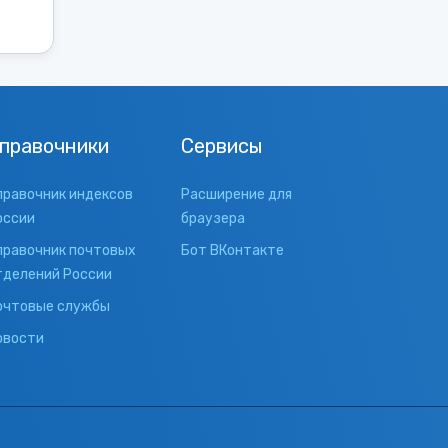
правочники
Сервисы
правочник индексов
Расширение для
оссии
браузера
правочник почтовых
Бот ВКонтакте
тделений России
очтовые службы
овости