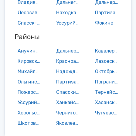
Владивосток
Дальнегорск
Дальнереченск
Лесозаводск
Находка
Партизанск
Спасск-Дальний
Уссурийск
Фокино
Районы
Анучинский район
Дальнереченский район
Кавалеровский район
Кировский район
Красноармейский район
Лазовский район
Михайловский район
Надеждинский район
Октябрьский район
Ольгинский район
Партизанский район
Пограничный район
Пожарский район
Спасский район
Тернейский район
Уссурийский район
Ханкайский район
Хасанский район
Хорольский район
Черниговский район
Чугуевский район
Шкотовский район
Яковлевский район