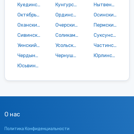
Куединский район
Кунгурский район
Нытвенский район
Октябрьский район
Ординский район
Осинский район
Оханский район
Очерский район
Пермский район
Сивинский район
Соликамский район
Суксунский район
Уинский район
Усольский район
Частинский район
Чердынский район
Чернушинский район
Юрлинский район
Юсьвинский район
О нас
Политика Конфиденциальности