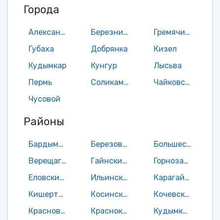
Города
Александровск
Березники
Гремячинск
Губаха
Добрянка
Кизел
Кудымкар
Кунгур
Лысьва
Пермь
Соликамск
Чайковский
Чусовой
Районы
Бардымский район
Березовский район
Большесосновский район
Верещагинский район
Гайнский район
Горнозаводский район
Еловский район
Ильинский район
Карагайский район
Кишертский район
Косинский район
Кочевский район
Красновишерский район
Краснокамский район
Кудымкарский район