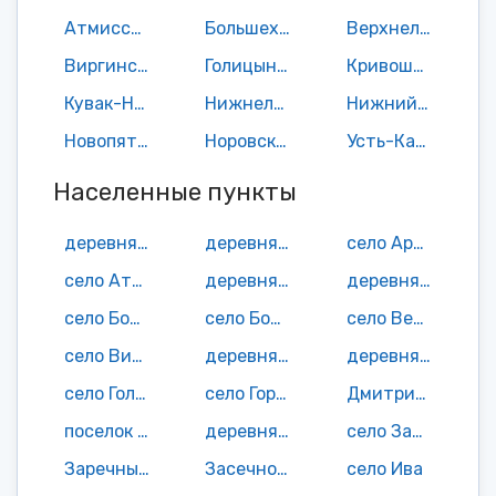
Атмисский сельсовет
Большехуторской сельсовет
Верхнеломовский сельсовет
Виргинский сельсовет
Голицынский сельсовет
Кривошеевский сельсовет
Кувак-Никольский сельсовет
Нижнеломовский сельсовет
Нижний Ломов
Новопятинский сельсовет
Норовский сельсовет
Усть-Каремшинский сельсовет
Населенные пункты
деревня Александровка
деревня Ананьино
село Аршиновка
село Атмис
деревня Бобровка
деревня Большая Андреевка
село Большие Хутора
село Большой Мичкас
село Верхний Ломов
село Вирга
деревня Волженка
деревня Гаи
село Голицыно
село Гороховщино
Дмитриевский поселок
поселок Дубки
деревня Ендашевка
село Замуравские Выселки
Заречный поселок
Засечное село
село Ива