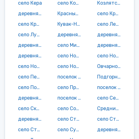
село Кера
село Кобяки
Козлятское село
деревня Красная Керка
Красный поселок
село Кривозерье
село Кривошеевка
Кувак-Никольское село
село Лещиново
село Лукина Поляна
деревня Майоровка
деревня Макаровка
деревня Малая Андреевка
село Мичкасские Выселки
деревня Новая Александровка
деревня Новая Михайловка
село Новая Нявка
село Новая Пятина
село Новый Шуструй
село Норовка
Овчарное село
село Пешая Слобода
поселок Пиксев
Подгорный поселок
село Пошутовка
село Прянзерки
поселок Рабочий Уголок
деревня Ражки
поселок Светлореченька
село Серый Ключ
село Скрипицино
село Сорокино
Средний поселок
деревня Старая Мурава
село Старая Нявка
село Старый Шуструй
село Стяжкино
село Сухопечаевка
деревня Танкаевка