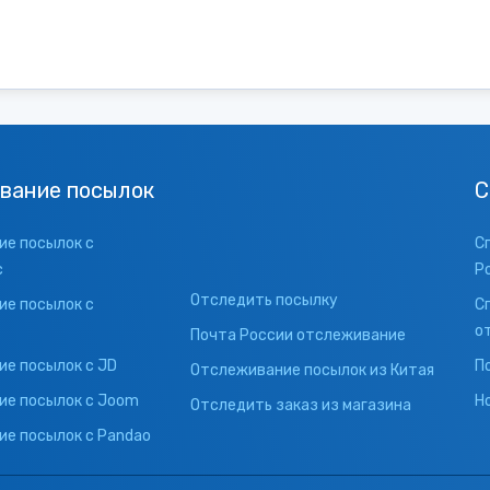
вание посылок
С
е посылок с
С
с
Р
Отследить посылку
е посылок с
С
о
Почта России отслеживание
е посылок с JD
П
Отслеживание посылок из Китая
ие посылок с Joom
Н
Отследить заказ из магазина
е посылок с Pandao