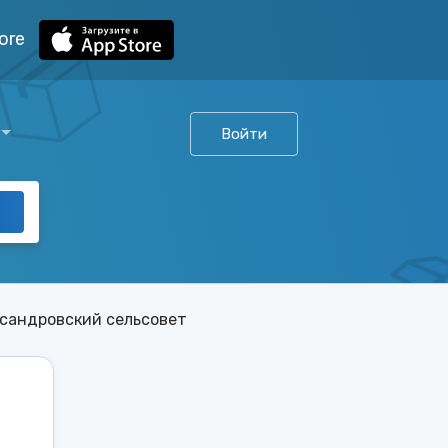
ore
Войти
сандровский сельсовет