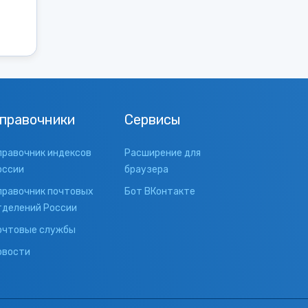
правочники
Сервисы
правочник индексов
Расширение для
оссии
браузера
правочник почтовых
Бот ВКонтакте
тделений России
очтовые службы
овости