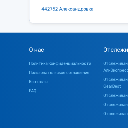
442752 Александровка
О нас
Отслежи
Политика Конфиденциальности
Отслеживани
АлиЭкспрес
Пользовательское соглашение
Отслеживани
Контакты
GearBest
FAQ
Отслеживани
Отслеживан
Отслеживани