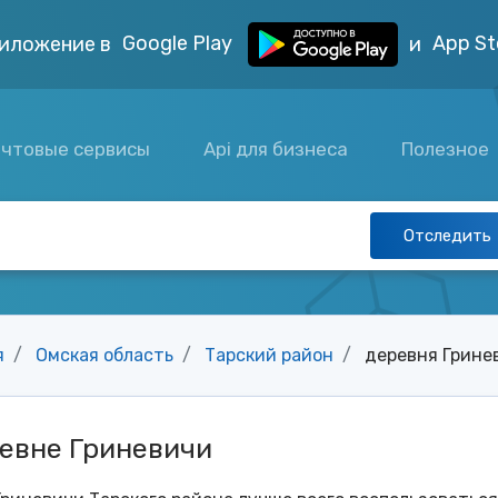
Google Play
App St
иложение в
и
чтовые сервисы
Api для бизнеса
Полезное
Отследить
я
Омская область
Тарский район
деревня Грине
ревне Гриневичи