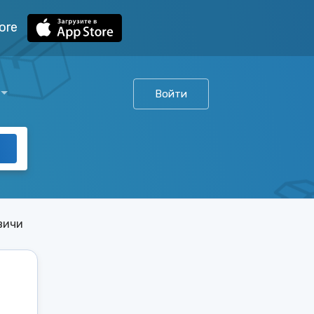
ore
Войти
вичи