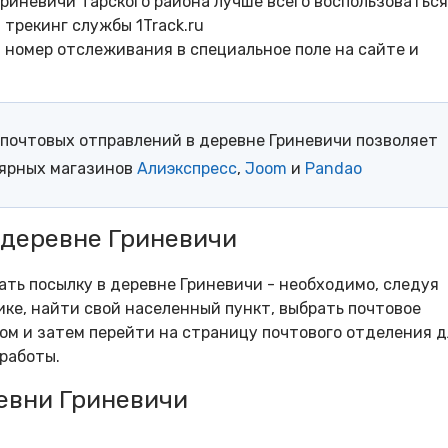
риневичи Тарского района лучше всего воспользоваться
трекинг службы 1Track.ru
- номер отслеживания в специальное поле на сайте и
почтовых отправлений в деревне Гриневичи позволяет
лярных магазинов
Алиэкспресс
,
Joom
и
Pandao
 деревне Гриневичи
ать посылку в деревне Гриневичи - необходимо, следуя
ке, найти свой населенный пункт, выбрать почтовое
м и затем перейти на страницу почтового отделения д
работы.
евни Гриневичи