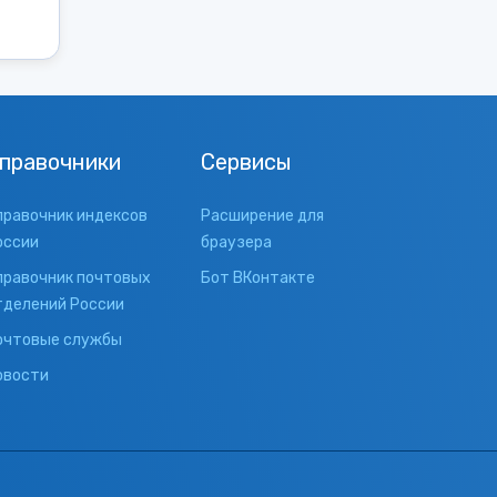
правочники
Сервисы
правочник индексов
Расширение для
оссии
браузера
правочник почтовых
Бот ВКонтакте
тделений России
очтовые службы
овости