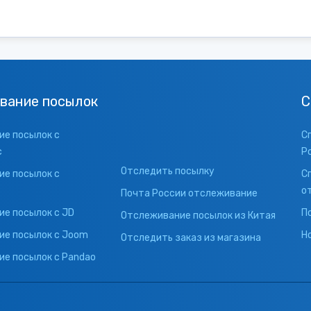
вание посылок
С
е посылок с
С
с
Р
Отследить посылку
е посылок с
С
о
Почта России отслеживание
е посылок с JD
П
Отслеживание посылок из Китая
ие посылок с Joom
Н
Отследить заказ из магазина
е посылок с Pandao