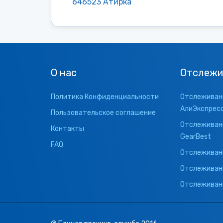
646523 Атирка
О нас
Отслежи
Политика Конфиденциальности
Отслеживани
АлиЭкспрес
Пользовательское соглашение
Отслеживани
Контакты
GearBest
FAQ
Отслеживани
Отслеживан
Отслеживани