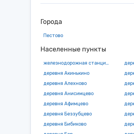
Города
Пестово
Населенные пункты
железнодорожная станция Абросово
дер
деревня Акинькино
дер
деревня Алехново
дер
деревня Анисимцево
дер
деревня Афимцево
дер
деревня Беззубцево
дер
деревня Бибиково
дер