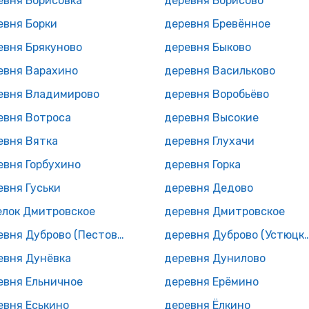
евня Борисовка
деревня Борисово
евня Борки
деревня Бревённое
евня Брякуново
деревня Быково
евня Варахино
деревня Васильково
евня Владимирово
деревня Воробьёво
евня Вотроса
деревня Высокие
евня Вятка
деревня Глухачи
евня Горбухино
деревня Горка
евня Гуськи
деревня Дедово
елок Дмитровское
деревня Дмитровское
деревня Дуброво (Пестовское с/п)
деревня Дуброво (Устю
евня Дунёвка
деревня Дунилово
евня Ельничное
деревня Ерёмино
евня Еськино
деревня Ёлкино