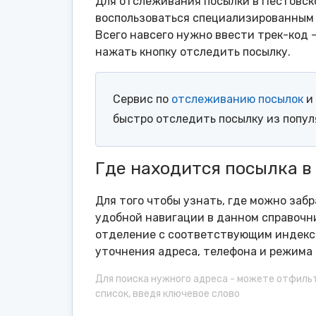
Для отслеживания посылки в Пестовск
воспользоваться специализированным 
Всего навсего нужно ввести трек-код 
нажать кнопку отследить посылку.
Сервис по
отслеживанию посылок
и 
быстро отследить посылку из попу
Где находится посылка в
Для того чтобы узнать, где можно заб
удобной навигации в данном справочни
отделение с соответствующим индексо
уточнения адреса, телефона и режима 
Для поиска нужного адреса - можете отфиль
список, введя ключевое слово