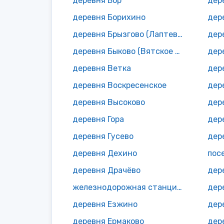
деревня Бор
дер
деревня Борихино
дер
деревня Брызгово (Лаптевское с/п)
дер
деревня Быково (Вятское с/п)
дер
деревня Ветка
дер
деревня Воскресенское
дер
деревня Высоково
дер
деревня Гора
дер
деревня Гусево
дер
деревня Дехино
пос
деревня Драчёво
железнодорожная станция Дунёвка
дер
деревня Езжино
дер
деревня Ермаково
дер