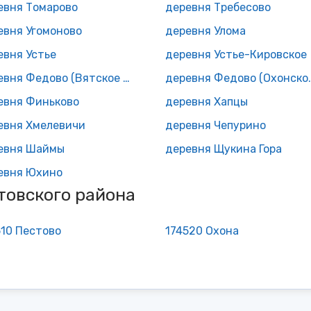
евня Томарово
деревня Требесово
евня Угомоново
деревня Улома
евня Устье
деревня Устье-Кировское
деревня Федово (Вятское с/п)
деревня Фед
евня Финьково
деревня Хапцы
евня Хмелевичи
деревня Чепурино
евня Шаймы
деревня Щукина Гора
евня Юхино
товского района
510 Пестово
174520 Охона