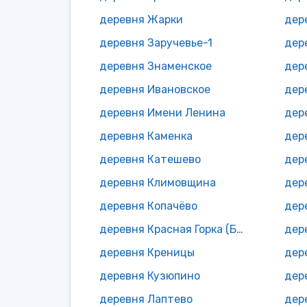
деревня Жарки
дер
деревня Заручевье-1
дер
деревня Знаменское
дер
деревня Ивановское
дер
деревня Имени Ленина
дер
деревня Каменка
деревня Катешево
дер
деревня Климовщина
дер
деревня Копачёво
деревня Красная Горка (Быковское с/п)
деревня Креницы
дер
деревня Кузюпино
дер
деревня Лаптево
дер