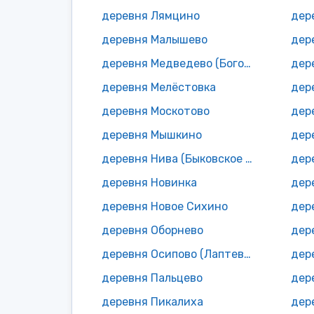
деревня Лямцино
дер
деревня Малышево
дер
деревня Медведево (Богословское с/п)
деревня Мелёстовка
дер
деревня Москотово
дер
деревня Мышкино
дер
деревня Нива (Быковское с/п)
дер
деревня Новинка
дер
деревня Новое Сихино
дер
деревня Оборнево
дер
деревня Осипово (Лаптевское с/п)
дер
деревня Пальцево
дер
деревня Пикалиха
дер