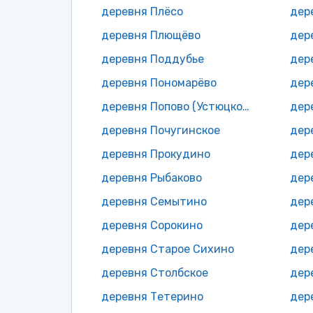
деревня Плёсо
дер
деревня Плющёво
деревня Поддубье
дер
деревня Пономарёво
дер
деревня Попово (Устюцкое с/п)
дер
деревня Почугинское
дер
деревня Прокудино
дер
деревня Рыбаково
дер
деревня Семытино
дер
деревня Сорокино
дер
деревня Старое Сихино
дер
деревня Столбское
дер
деревня Тетерино
дер