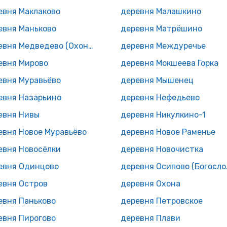
евня Маклаково
деревня Малашкино
евня Маньково
деревня Матрёшино
деревня Медведево (Охонское с/п)
деревня Междуречье
евня Мирово
деревня Мокшеева Горка
евня Муравьёво
деревня Мышенец
евня Назарьино
деревня Нефедьево
евня Нивы
деревня Никулкино-1
евня Новое Муравьёво
деревня Новое Раменье
евня Новосёлки
деревня Новочистка
евня Одинцово
деревн
евня Остров
деревня Охона
евня Паньково
деревня Петровское
евня Пирогово
деревня Плави