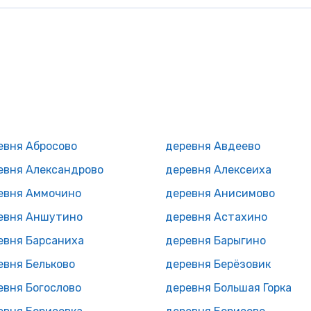
евня Абросово
деревня Авдеево
евня Александрово
деревня Алексеиха
евня Аммочино
деревня Анисимово
евня Аншутино
деревня Астахино
евня Барсаниха
деревня Барыгино
евня Бельково
деревня Берёзовик
евня Богослово
деревня Большая Горка