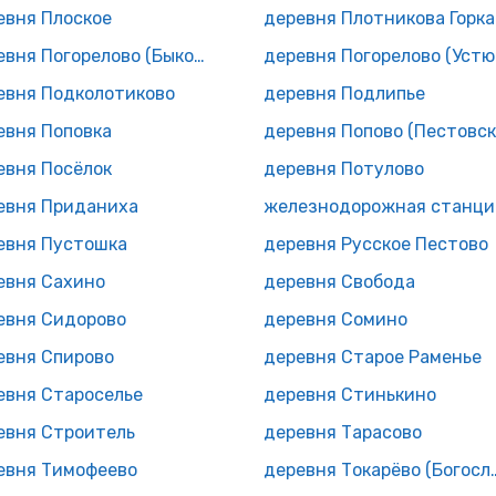
евня Плоское
деревня Плотникова Горка
деревня Погорелово (Быковское с/п)
дер
евня Подколотиково
деревня Подлипье
евня Поповка
евня Посёлок
деревня Потулово
евня Приданиха
жел
евня Пустошка
деревня Русское Пестово
евня Сахино
деревня Свобода
евня Сидорово
деревня Сомино
евня Спирово
деревня Старое Раменье
евня Староселье
деревня Стинькино
евня Строитель
деревня Тарасово
евня Тимофеево
деревня Токарёво 