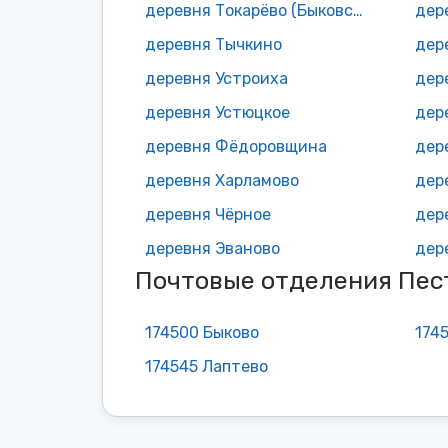
деревня Токарёво (Быковское с/п)
дер
деревня Тычкино
дер
деревня Устроиха
дер
деревня Устюцкое
деревня Фёдоровщина
дер
деревня Харламово
дер
деревня Чёрное
дер
деревня Эваново
дер
Почтовые отделения Пес
174500 Быково
174
174545 Лаптево