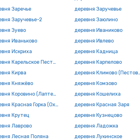
евня Заречье
деревня Заручевье
евня Заручевье-2
деревня Заюлино
евня Зуево
деревня Иваниково
евня Иваньково
деревня Ивлево
евня Искриха
деревня Кадница
деревня Карельское Пестово
деревня Карпелово
евня Кирва
деревня Климово (Пе
евня Княжёво
деревня Комзово
деревня Коровино (Лаптевское с/п)
деревня Кошелиха
деревня Красная Горка (Охонское с/п)
деревня Красная Заря
евня Крутец
деревня Кузнецово
евня Лаврово
деревня Ладожка
евня Лесная Поляна
деревня Лукинское