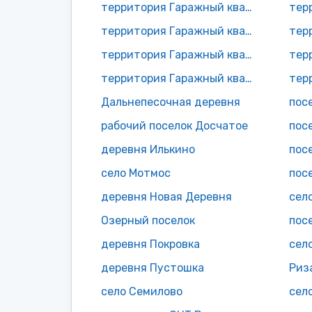
территория Гаражный квартал N30
территория Гаражный квартал N3 АЗС
территория Гаражный квартал N6 Огнеборец
территория Гаражный квартал N9 Норд
тер
Дальнепесочная деревня
пос
рабочий поселок Досчатое
пос
деревня Илькино
пос
село Мотмос
пос
деревня Новая Деревня
сел
Озерный поселок
пос
деревня Покровка
сел
деревня Пустошка
Риз
село Семилово
сел