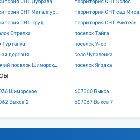
ритория СНТ Дубрава
территория СНТ Колос
территория СНТ Металлург 2
территория СНТ сад Мира
ритория СНТ Труд
территория СНТ Учитель
елок Стрелка
поселок Тайга
о Туртапка
поселок Унор
ная деревня
село Чупалейка
рабочий поселок Шиморское
поселок Ягодка
сы
036 Шиморское
607060 Выкса
062 Выкса 2
607067 Выкса 7