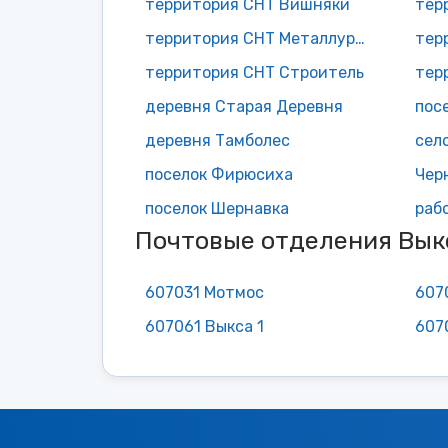
территория СНТ Вишняки
тер
территория СНТ Металлург 1
территория СНТ Строитель
тер
деревня Старая Деревня
пос
деревня Тамболес
сел
поселок Фирюсиха
Чер
поселок Шернавка
Почтовые отделения Вык
607031 Мотмос
607
607061 Выкса 1
607