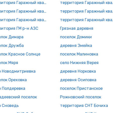
территория Гаражный квартал N31
территори
территория Гаражный квартал N4 Афганец
территория 
территория Гаражный квартал N7 Центральный
территория Г
ритория ГМ р-н АЗС
Грязная деревня
елок Димара
поселок Домики
елок Дружба
деревня Змейка
елок Красное Солнце
поселок Малиновка
елок Мяря
село Нижняя Верея
о Новодмитриевка
деревня Норковка
елок Ореховка
деревня Осиповка
о Полдеревка
поселок Пристанское
адеевский поселок
Рожновский поселок
о Сноведь
территория СНТ Бочиха