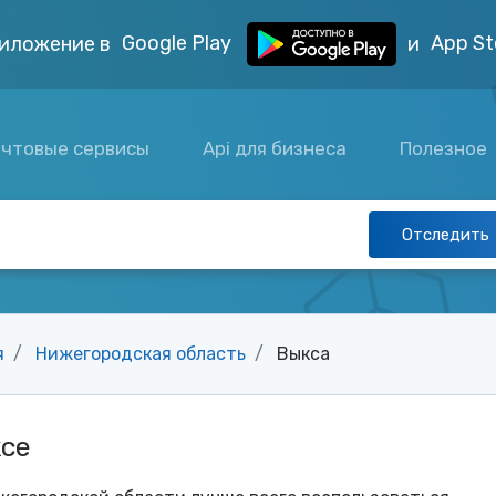
Google Play
App St
иложение в
и
чтовые сервисы
Api для бизнеса
Полезное
Отследить
я
Нижегородская область
Выкса
ксе