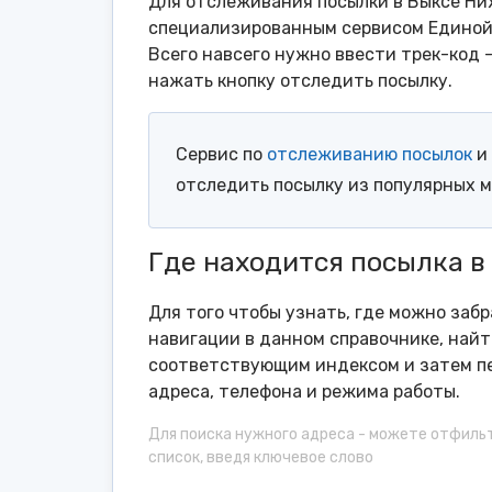
Для отслеживания посылки в Выксе Ни
специализированным сервисом Единой 
Всего навсего нужно ввести трек-код 
нажать кнопку отследить посылку.
Сервис по
отслеживанию посылок
и 
отследить посылку из популярных 
Где находится посылка в
Для того чтобы узнать, где можно забр
навигации в данном справочнике, найт
соответствующим индексом и затем пе
адреса, телефона и режима работы.
Для поиска нужного адреса - можете отфиль
список, введя ключевое слово