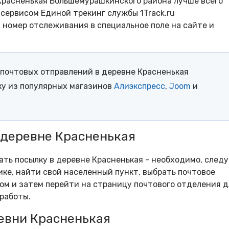
Красненькая Большемурашкинского района лучше всего
сервисом Единой трекинг службы 1Track.ru
- номер отслеживания в специальное поле на сайте и
почтовых отправлений в деревне Красненькая
ку из популярных магазинов
Алиэкспресс
,
Joom
и
 деревне Красненькая
ать посылку в деревне Красненькая - необходимо, следу
ке, найти свой населенный пункт, выбрать почтовое
м и затем перейти на страницу почтового отделения д
работы.
евни Красненькая