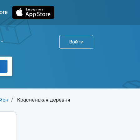
ore
Войти
йон
Красненькая деревня