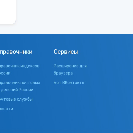
правочники
Сервисы
правочник индексов
Расширение для
оссии
браузера
правочник почтовых
Бот ВКонтакте
тделений России
очтовые службы
овости