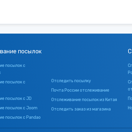
вание посылок
С
е посылок с
С
с
Р
Отследить посылку
е посылок с
С
о
Почта России отслеживание
е посылок с JD
П
Отслеживание посылок из Китая
ие посылок с Joom
Н
Отследить заказ из магазина
е посылок с Pandao