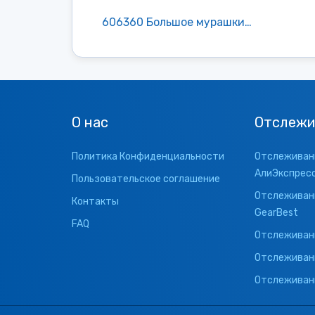
606360 Большое мурашкино
О нас
Отслежи
Политика Конфиденциальности
Отслеживани
АлиЭкспрес
Пользовательское соглашение
Отслеживани
Контакты
GearBest
FAQ
Отслеживани
Отслеживан
Отслеживани