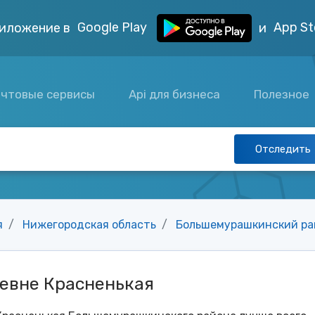
Google Play
App St
иложение в
и
чтовые сервисы
Api для бизнеса
Полезное
Отследить
я
Нижегородская область
Большемурашкинский ра
ревне Красненькая