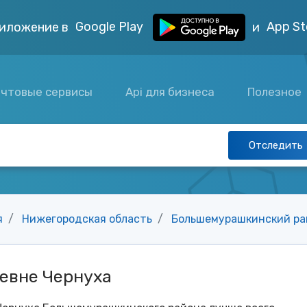
Google Play
App St
иложение в
и
чтовые сервисы
Api для бизнеса
Полезное
Отследить
я
Нижегородская область
Большемурашкинский ра
евне Чернуха