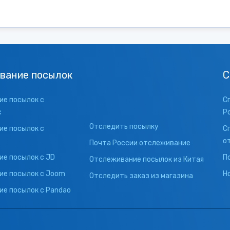
вание посылок
С
е посылок с
С
с
Р
Отследить посылку
е посылок с
С
о
Почта России отслеживание
е посылок с JD
П
Отслеживание посылок из Китая
ие посылок с Joom
Н
Отследить заказ из магазина
е посылок с Pandao