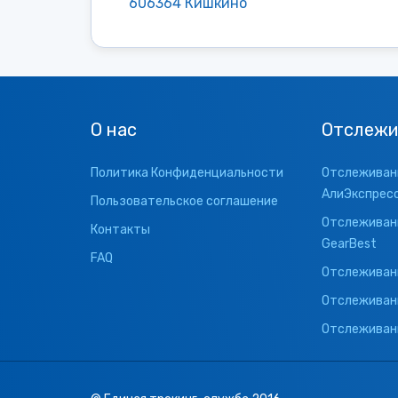
606364 Кишкино
О нас
Отслежи
Политика Конфиденциальности
Отслеживани
АлиЭкспрес
Пользовательское соглашение
Отслеживани
Контакты
GearBest
FAQ
Отслеживани
Отслеживан
Отслеживани