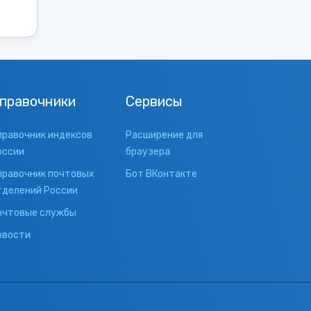
правочники
Сервисы
правочник индексов
Расширение для
оссии
браузера
правочник почтовых
Бот ВКонтакте
тделений России
очтовые службы
овости