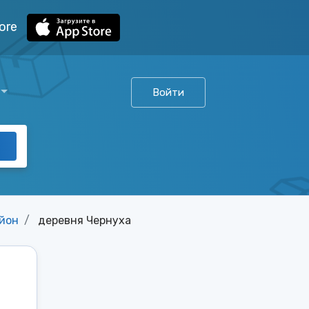
ore
Войти
йон
деревня Чернуха