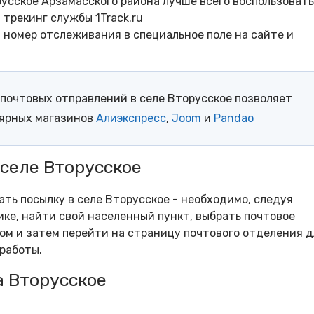
усское Арзамасского района лучше всего воспользоват
трекинг службы 1Track.ru
- номер отслеживания в специальное поле на сайте и
почтовых отправлений в селе Вторусское позволяет
лярных магазинов
Алиэкспресс
,
Joom
и
Pandao
 селе Вторусское
ать посылку в селе Вторусское - необходимо, следуя
ке, найти свой населенный пункт, выбрать почтовое
м и затем перейти на страницу почтового отделения д
работы.
а Вторусское