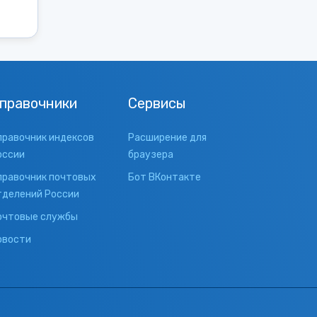
правочники
Сервисы
правочник индексов
Расширение для
оссии
браузера
правочник почтовых
Бот ВКонтакте
тделений России
очтовые службы
овости