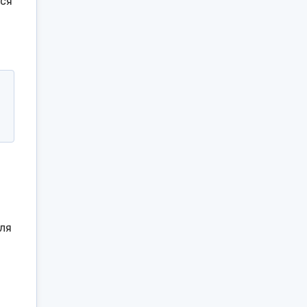
ься
ля