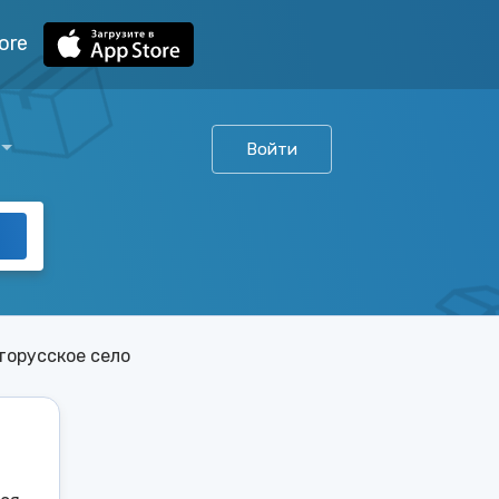
ore
Войти
торусское село