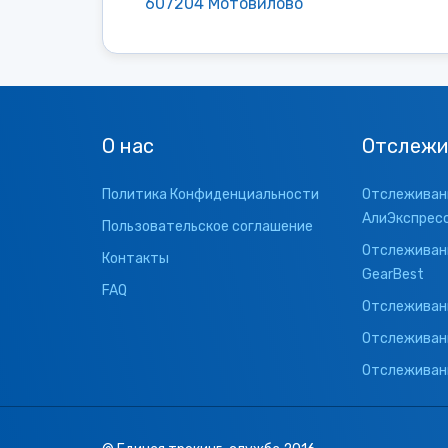
607204 Мотовилово
О нас
Отслежи
Политика Конфиденциальности
Отслеживани
АлиЭкспрес
Пользовательское соглашение
Отслеживани
Контакты
GearBest
FAQ
Отслеживани
Отслеживан
Отслеживани