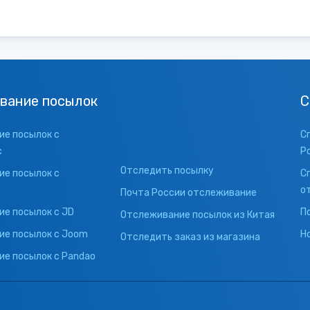
вание посылок
С
е посылок с
С
с
Р
Отследить посылку
е посылок с
С
о
Почта России отслеживание
е посылок с JD
П
Отслеживание посылок из Китая
ие посылок с Joom
Н
Отследить заказ из магазина
е посылок с Pandao