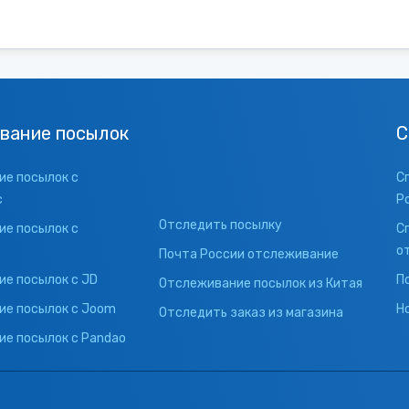
вание посылок
С
е посылок с
С
с
Р
Отследить посылку
е посылок с
С
о
Почта России отслеживание
е посылок с JD
П
Отслеживание посылок из Китая
ие посылок с Joom
Н
Отследить заказ из магазина
е посылок с Pandao