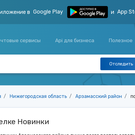
Google Play
App St
иложение в
и
чтовые сервисы
Api для бизнеса
Полезное
Отследить
я
Нижегородская область
Арзамасский район
п
елке Новинки