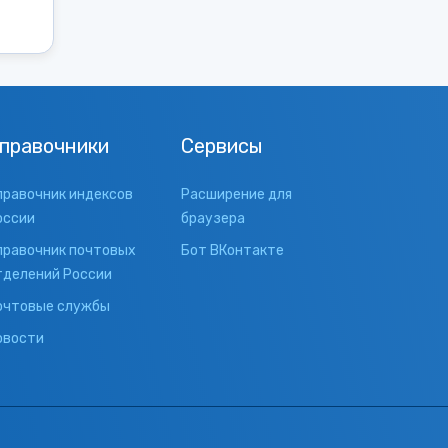
правочники
Сервисы
правочник индексов
Расширение для
оссии
браузера
правочник почтовых
Бот ВКонтакте
тделений России
очтовые службы
овости