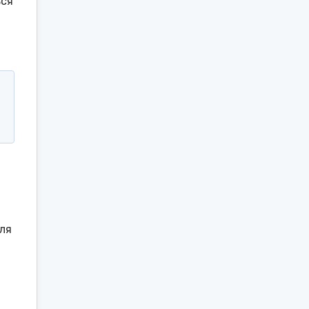
ься
ля