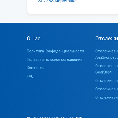
607266 Морозовка
О нас
Отслежи
Политика Конфиденциальности
Отслеживани
АлиЭкспрес
Пользовательское соглашение
Отслеживани
Контакты
GearBest
FAQ
Отслеживани
Отслеживан
Отслеживани