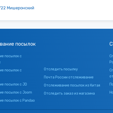
722 Мишеронский
вание посылок
С
е посылок с
С
с
Р
Отследить посылку
е посылок с
С
о
Почта России отслеживание
е посылок с JD
П
Отслеживание посылок из Китая
ие посылок с Joom
Н
Отследить заказ из магазина
е посылок с Pandao