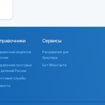
правочники
Сервисы
правочник индексов
Расширение для
оссии
браузера
правочник почтовых
Бот ВКонтакте
тделений России
очтовые службы
овости