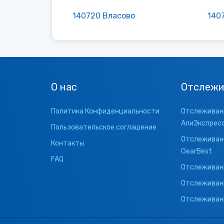
140720 Власово
140
О нас
Отслежи
Политика Конфиденциальности
Отслеживани
АлиЭкспрес
Пользовательское соглашение
Отслеживани
Контакты
GearBest
FAQ
Отслеживани
Отслеживан
Отслеживани