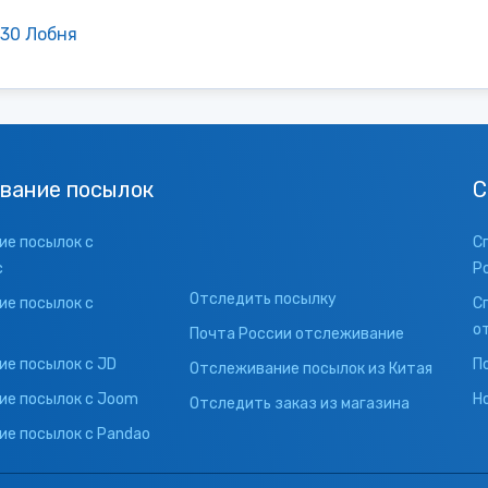
730 Лобня
вание посылок
С
е посылок с
С
с
Р
Отследить посылку
е посылок с
С
о
Почта России отслеживание
е посылок с JD
П
Отслеживание посылок из Китая
ие посылок с Joom
Н
Отследить заказ из магазина
е посылок с Pandao