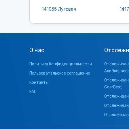
141055 Луговая
141
О нас
Отслежи
Политика Конфиденциальности
Отслеживани
АлиЭкспрес
Пользовательское соглашение
Отслеживани
Контакты
GearBest
FAQ
Отслеживани
Отслеживан
Отслеживани