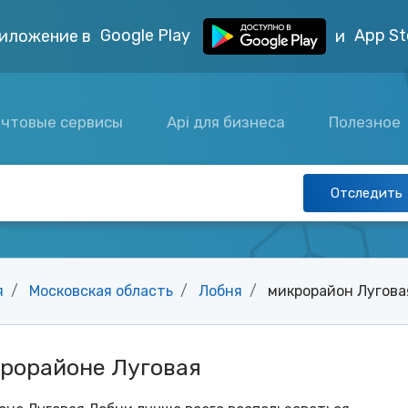
Google Play
App St
иложение в
и
чтовые сервисы
Api для бизнеса
Полезное
Отследить
я
Московская область
Лобня
микрорайон Лугова
крорайоне Луговая