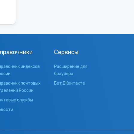
правочники
Сервисы
правочник индексов
Расширение для
оссии
браузера
правочник почтовых
Бот ВКонтакте
тделений России
очтовые службы
овости