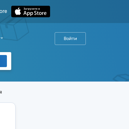
ore
Войти
я