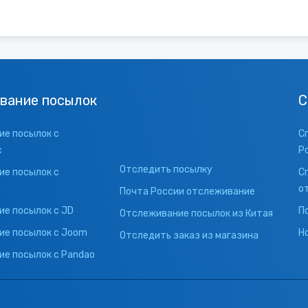
вание посылок
С
е посылок с
С
с
Р
Отследить посылку
е посылок с
С
о
Почта России отслеживание
е посылок с JD
П
Отслеживание посылок из Китая
ие посылок с Joom
Н
Отследить заказ из магазина
е посылок с Pandao