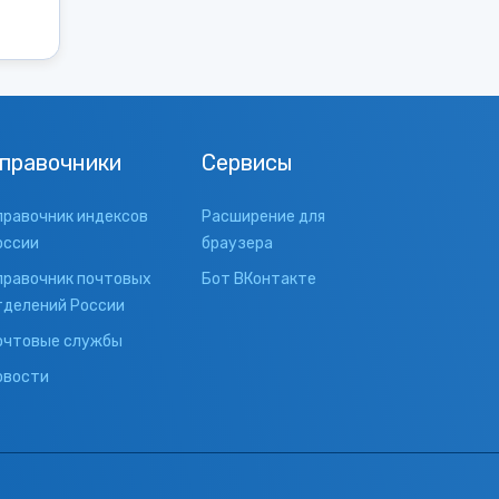
правочники
Сервисы
правочник индексов
Расширение для
оссии
браузера
правочник почтовых
Бот ВКонтакте
тделений России
очтовые службы
овости