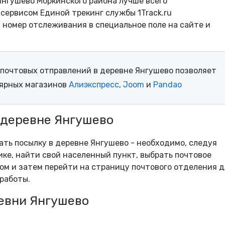
Янгушево Моркинского района лучше всего
сервисом Единой трекинг службы 1Track.ru
- номер отслеживания в специальное поле на сайте и
почтовых отправлений в деревне Янгушево позволяет
лярных магазинов
Алиэкспресс
,
Joom
и
Pandao
 деревне Янгушево
рать посылку в деревне Янгушево - необходимо, следуя
ке, найти свой населенный пункт, выбрать почтовое
м и затем перейти на страницу почтового отделения д
работы.
евни Янгушево