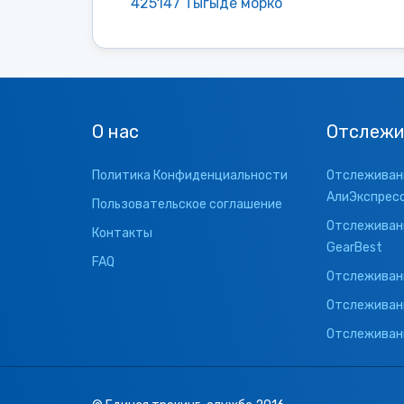
425147 Тыгыде морко
О нас
Отслежи
Политика Конфиденциальности
Отслеживани
АлиЭкспрес
Пользовательское соглашение
Отслеживани
Контакты
GearBest
FAQ
Отслеживани
Отслеживан
Отслеживани