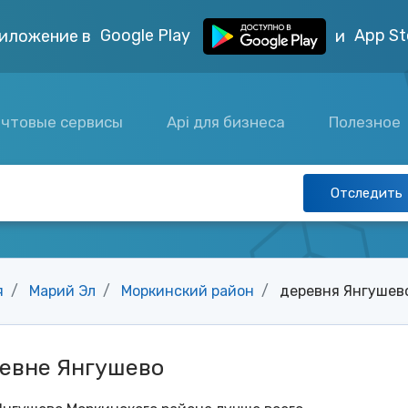
Google Play
App St
иложение в
и
чтовые сервисы
Api для бизнеса
Полезное
Отследить
я
Марий Эл
Моркинский район
деревня Янгушев
ревне Янгушево