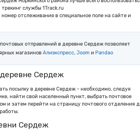
Сердеж Моркинского района лучше всего воспользовать
трекинг службы 1Track.ru
- номер отслеживания в специальное поле на сайте и
почтовых отправлений в деревне Сердеж позволяет
лярных магазинов
Алиэкспресс
,
Joom
и
Pandao
 деревне Сердеж
рать посылку в деревне Сердеж - необходимо, следуя
ке, найти свой населенный пункт, выбрать почтовое
м и затем перейти на страницу почтового отделения д
работы.
евни Сердеж