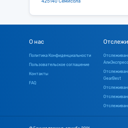
425140 Семисола
О нас
Отслежи
Политика Конфиденциальности
Отслеживани
АлиЭкспрес
Пользовательское соглашение
Отслеживани
Контакты
GearBest
FAQ
Отслеживани
Отслеживан
Отслеживани