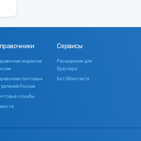
правочники
Сервисы
правочник индексов
Расширение для
оссии
браузера
правочник почтовых
Бот ВКонтакте
тделений России
очтовые службы
овости