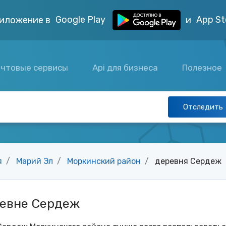
Google Play
App St
иложение в
и
чтовые сервисы
Api для бизнеса
Полезное
Отследить
я
Марий Эл
Моркинский район
деревня Сердеж
ревне Сердеж