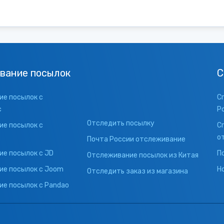
вание посылок
С
е посылок с
С
с
Р
Отследить посылку
е посылок с
С
о
Почта России отслеживание
е посылок с JD
П
Отслеживание посылок из Китая
ие посылок с Joom
Н
Отследить заказ из магазина
е посылок с Pandao