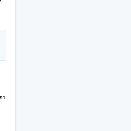
ся
ля