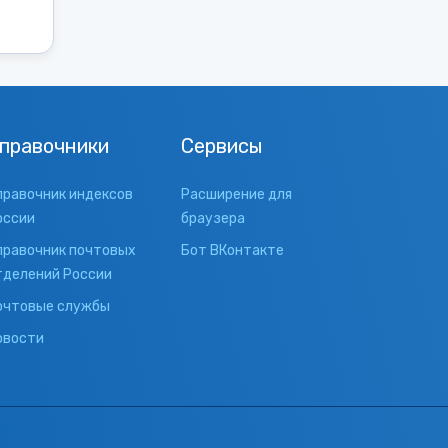
правочники
Сервисы
правочник индексов
Расширение для
оссии
браузера
правочник почтовых
Бот ВКонтакте
тделений России
очтовые службы
овости