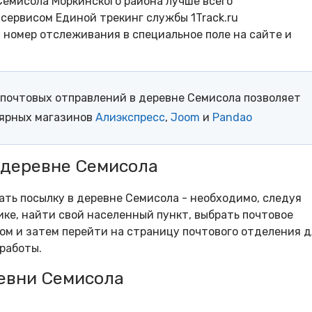
Семисола Моркинского района лучше всего
сервисом Единой трекинг службы 1Track.ru
- номер отслеживания в специальное поле на сайте и
почтовых отправлений в деревне Семисола позволяет
лярных магазинов
Алиэкспресс
,
Joom
и
Pandao
 деревне Семисола
рать посылку в деревне Семисола - необходимо, следуя
ке, найти свой населенный пункт, выбрать почтовое
м и затем перейти на страницу почтового отделения д
работы.
евни Семисола