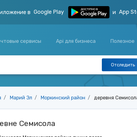
Google Play
App St
иложение в
и
чтовые сервисы
Api для бизнеса
Полезное
Отследить
я
Марий Эл
Моркинский район
деревня Семисол
ревне Семисола