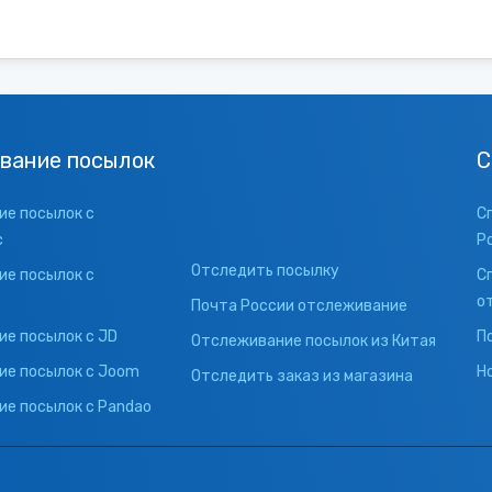
вание посылок
С
е посылок с
С
с
Р
Отследить посылку
е посылок с
С
о
Почта России отслеживание
е посылок с JD
П
Отслеживание посылок из Китая
ие посылок с Joom
Н
Отследить заказ из магазина
е посылок с Pandao