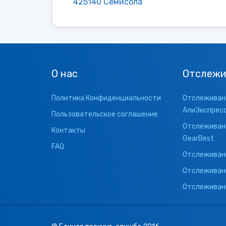
425140 Семисола
О нас
Отслежи
Политика Конфиденциальности
Отслеживани
АлиЭкспрес
Пользовательское соглашение
Отслеживани
Контакты
GearBest
FAQ
Отслеживани
Отслеживан
Отслеживани