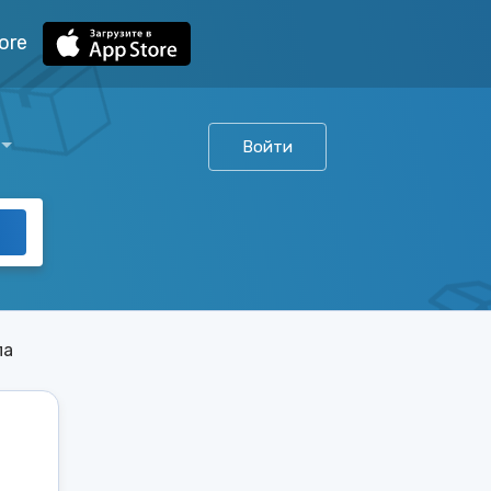
ore
Войти
ла