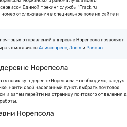
Норепсола Моркинского района лучше всего
сервисом Единой трекинг службы 1Track.ru
- номер отслеживания в специальное поле на сайте и
почтовых отправлений в деревне Норепсола позволяет
лярных магазинов
Алиэкспресс
,
Joom
и
Pandao
 деревне Норепсола
ать посылку в деревне Норепсола - необходимо, следуя
ке, найти свой населенный пункт, выбрать почтовое
м и затем перейти на страницу почтового отделения д
работы.
евни Норепсола