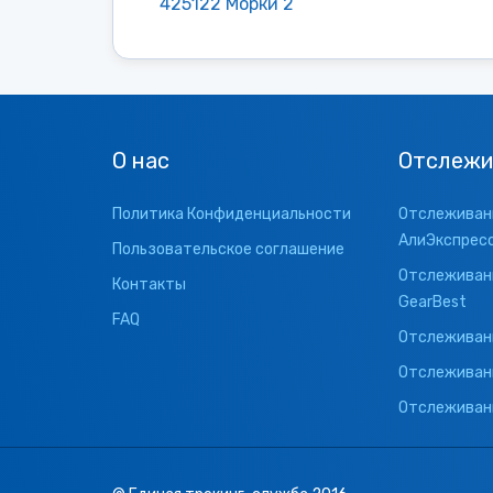
425122 Морки 2
О нас
Отслежи
Политика Конфиденциальности
Отслеживани
АлиЭкспрес
Пользовательское соглашение
Отслеживани
Контакты
GearBest
FAQ
Отслеживани
Отслеживан
Отслеживани