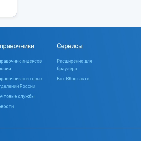
правочники
Сервисы
правочник индексов
Расширение для
оссии
браузера
правочник почтовых
Бот ВКонтакте
тделений России
очтовые службы
овости