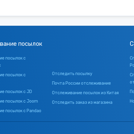
вание посылок
С
е посылок с
С
с
Р
Отследить посылку
е посылок с
С
о
Почта России отслеживание
е посылок с JD
П
Отслеживание посылок из Китая
ие посылок с Joom
Н
Отследить заказ из магазина
е посылок с Pandao