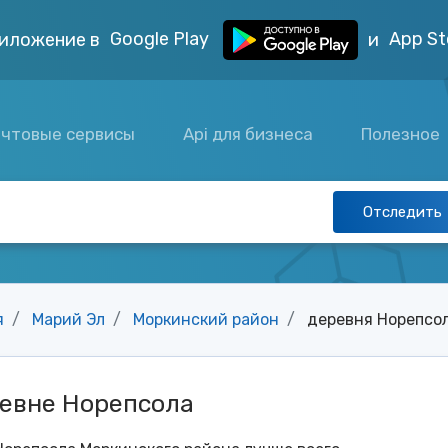
Google Play
App St
иложение в
и
чтовые сервисы
Api для бизнеса
Полезное
Отследить
я
Марий Эл
Моркинский район
деревня Норепсо
ревне Норепсола