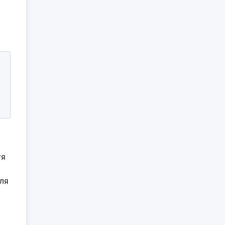
уя
ля