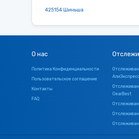
425154 Шиньша
О нас
Отслежи
Политика Конфиденциальности
Отслеживани
АлиЭкспрес
Пользовательское соглашение
Отслеживани
Контакты
GearBest
FAQ
Отслеживани
Отслеживан
Отслеживани