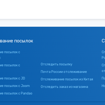
вание посылок
С
е посылок с
С
с
Р
Отследить посылку
е посылок с
С
о
Почта России отслеживание
е посылок с JD
П
Отслеживание посылок из Китая
ие посылок с Joom
Н
Отследить заказ из магазина
е посылок с Pandao