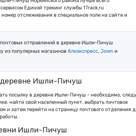
Ишли-Пичуш Моркинского района лучше всего
сервисом Единой трекинг службы 1Track.ru
- номер отслеживания в специальное поле на сайте и
 почтовых отправлений в деревне Ишли-Пичуш
ку из популярных магазинов
Алиэкспресс
,
Joom
и
в деревне Ишли-Пичуш
рать посылку в деревне Ишли-Пичуш - необходимо, след
ке, найти свой населенный пункт, выбрать почтовое
м и затем перейти на страницу почтового отделения д
работы.
ревни Ишли-Пичуш