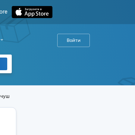
ore
Войти
ичуш