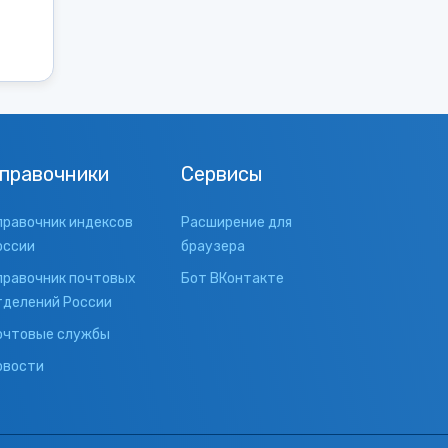
правочники
Сервисы
правочник индексов
Расширение для
оссии
браузера
правочник почтовых
Бот ВКонтакте
тделений России
очтовые службы
овости