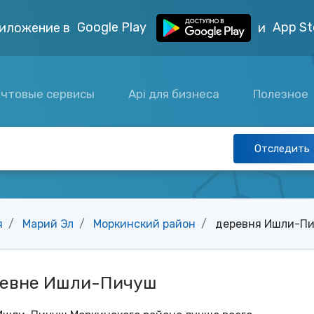
Google Play
App St
иложение в
и
чтовые сервисы
Api для бизнеса
Полезное
Отследить
я
Марий Эл
Моркинский район
деревня Ишли-П
ревне Ишли-Пичуш