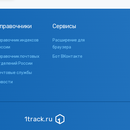
правочники
Сервисы
правочник индексов
Расширение для
оссии
браузера
правочник почтовых
Бот ВКонтакте
тделений России
очтовые службы
овости
1track.ru