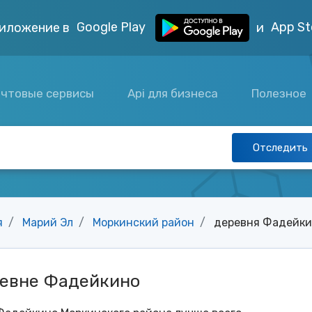
Google Play
App St
иложение в
и
чтовые сервисы
Api для бизнеса
Полезное
Отследить
я
Марий Эл
Моркинский район
деревня Фадейк
ревне Фадейкино