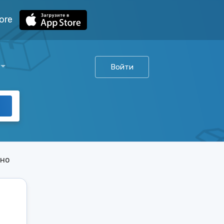
ore
Войти
ино