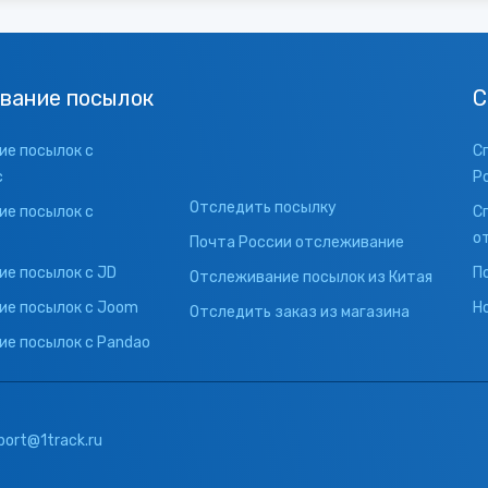
вание посылок
С
е посылок с
С
с
Р
Отследить посылку
е посылок с
С
о
Почта России отслеживание
е посылок с JD
П
Отслеживание посылок из Китая
ие посылок с Joom
Н
Отследить заказ из магазина
е посылок с Pandao
port@1track.ru