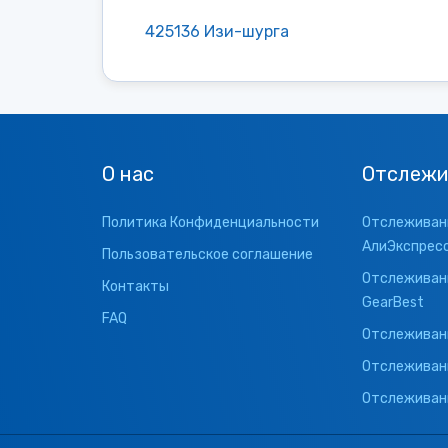
425136 Изи-шурга
О нас
Отслежи
Политика Конфиденциальности
Отслеживани
АлиЭкспрес
Пользовательское соглашение
Отслеживани
Контакты
GearBest
FAQ
Отслеживани
Отслеживан
Отслеживани