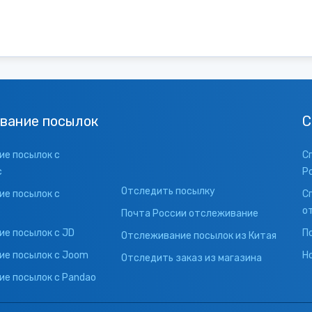
вание посылок
С
е посылок с
С
с
Р
Отследить посылку
е посылок с
С
о
Почта России отслеживание
е посылок с JD
П
Отслеживание посылок из Китая
ие посылок с Joom
Н
Отследить заказ из магазина
е посылок с Pandao