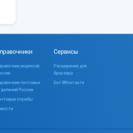
правочники
Сервисы
правочник индексов
Расширение для
оссии
браузера
правочник почтовых
Бот ВКонтакте
тделений России
очтовые службы
овости