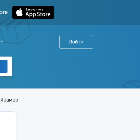
ore
Войти
 Ярамор