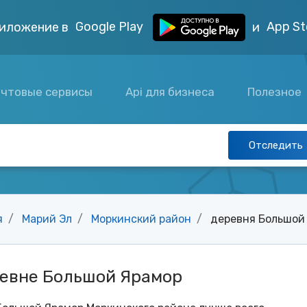
Google Play
App St
иложение в
и
чтовые сервисы
Api для бизнеса
Полезное
Отследить
я
Марий Эл
Моркинский район
деревня Большой
ревне Большой Ярамор