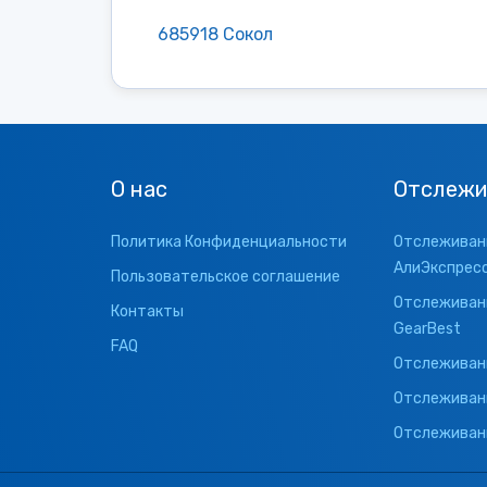
685918 Сокол
О нас
Отслежи
Политика Конфиденциальности
Отслеживани
АлиЭкспрес
Пользовательское соглашение
Отслеживани
Контакты
GearBest
FAQ
Отслеживани
Отслеживан
Отслеживани