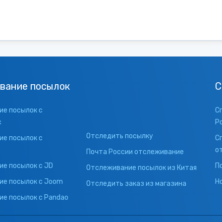
вание посылок
С
е посылок с
С
с
Р
Отследить посылку
е посылок с
С
о
Почта России отслеживание
е посылок с JD
П
Отслеживание посылок из Китая
ие посылок с Joom
Н
Отследить заказ из магазина
е посылок с Pandao