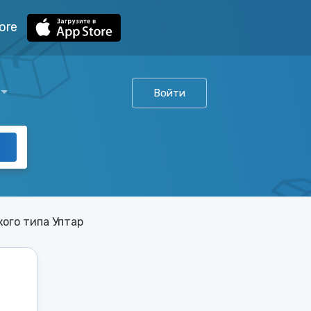
ore
Войти
кого типа Уптар