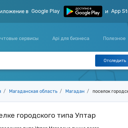
Google Play
App St
иложение в
и
чтовые сервисы
Api для бизнеса
Полезное
Отследить
я
Магаданская область
Магадан
поселок городс
елке городского типа Уптар