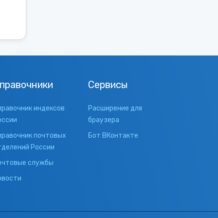
правочники
Сервисы
правочник индексов
Расширение для
оссии
браузера
правочник почтовых
Бот ВКонтакте
тделений России
очтовые службы
овости