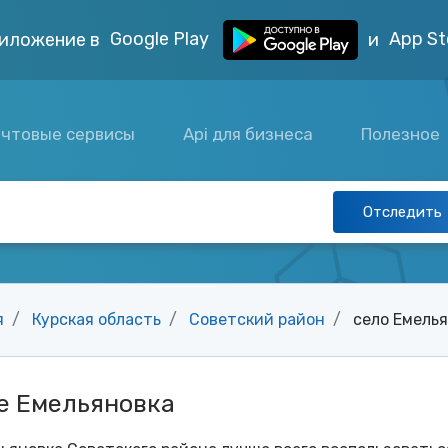
Google Play
App St
иложение в
и
чтовые сервисы
Api для бизнеса
Полезное
Отследить
я
Курская область
Советский район
село Емель
е Емельяновка