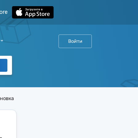
ore
Войти
яновка