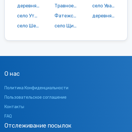
деревня Тетерье
Травное село
село Уварово
село Утичье
Фатежская деревня
деревня Чесноково
село Шелепово
село Щигры
О нас
Политика Конфиденциальности
Пользовательское соглашение
Контакты
FAQ
Отслеживание посылок