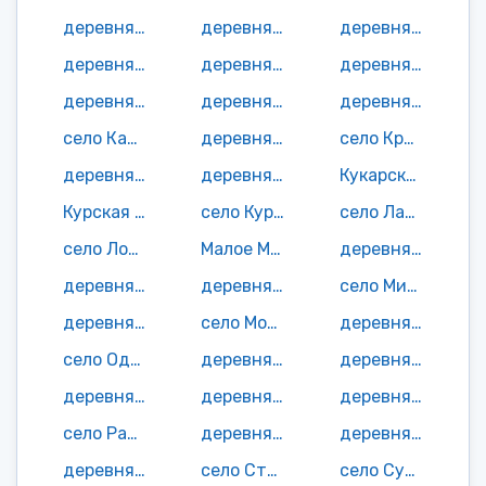
деревня Большое Каменное
деревня Большое Песьяное
деревня Большое Щучье
деревня Воскресенка
деревня Денисово
деревня Дмитриевка
деревня Еремино
деревня Жиляковка
деревня Каракуль
село Карпунино
деревня Кокорево
село Крепость
деревня Круглое
деревня Круглое
Кукарская деревня
Курская деревня
село Куртан
село Лапушки
село Лопарево
Малое Мостовское село
деревня Малое Песьяново
деревня Малое Середкино
деревня Межеумное
село Михайловка
деревня Многополье
село Мокроусово
деревня Новотроицкое
село Одино
деревня Осеево
деревня Отставное
деревня Пивишное
деревня Полой
деревня Пороги
село Рассвет
деревня Селезнево
деревня Семискуль
деревня Сливное
село Старопершино
село Сунгурово