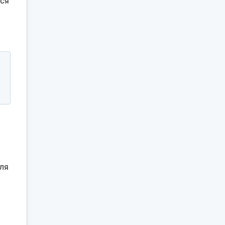
ься
ля