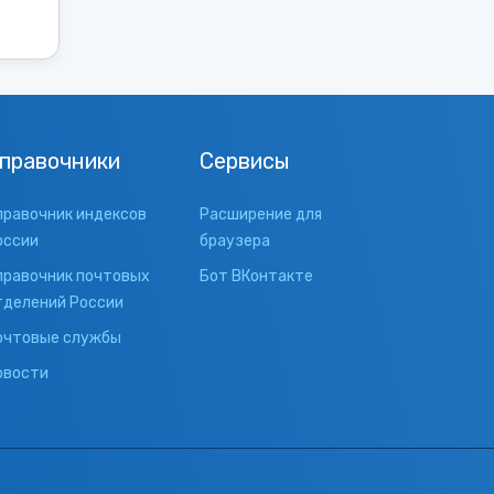
правочники
Сервисы
правочник индексов
Расширение для
оссии
браузера
правочник почтовых
Бот ВКонтакте
тделений России
очтовые службы
овости