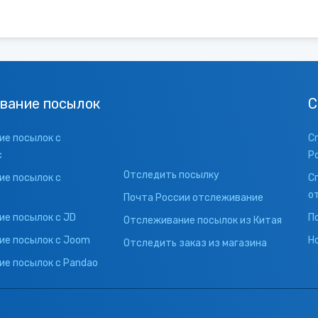
вание посылок
С
е посылок с
С
с
Р
Отследить посылку
е посылок с
С
о
Почта России отслеживание
е посылок с JD
П
Отслеживание посылок из Китая
ие посылок с Joom
Н
Отследить заказ из магазина
е посылок с Pandao