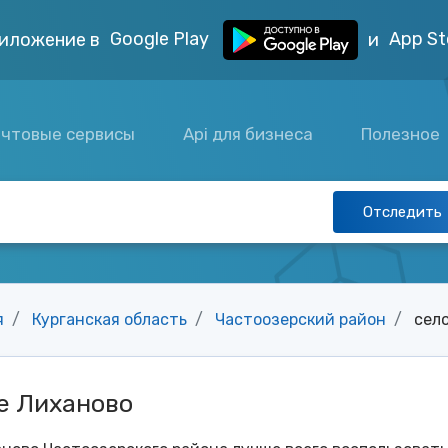
Google Play
App St
иложение в
и
чтовые сервисы
Api для бизнеса
Полезное
Отследить
я
Курганская область
Частоозерский район
сел
е Лиханово