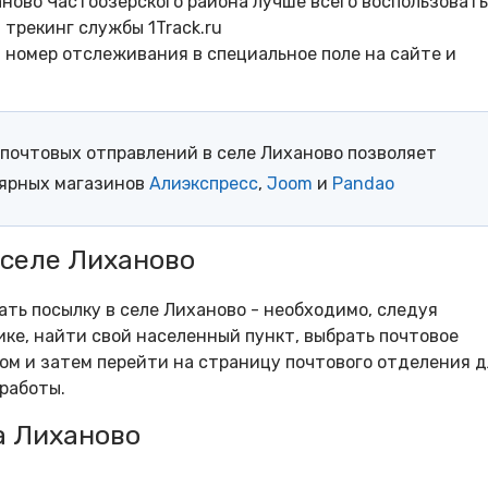
ново Частоозерского района лучше всего воспользоват
трекинг службы 1Track.ru
- номер отслеживания в специальное поле на сайте и
почтовых отправлений в селе Лиханово позволяет
лярных магазинов
Алиэкспресс
,
Joom
и
Pandao
 селе Лиханово
ать посылку в селе Лиханово - необходимо, следуя
ке, найти свой населенный пункт, выбрать почтовое
м и затем перейти на страницу почтового отделения д
работы.
а Лиханово