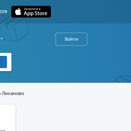
ore
Войти
о Лиханово