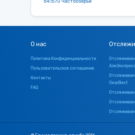
641570 Частоозерье
О нас
Отслежи
Политика Конфиденциальности
Отслеживани
АлиЭкспрес
Пользовательское соглашение
Отслеживани
Контакты
GearBest
FAQ
Отслеживани
Отслеживан
Отслеживани